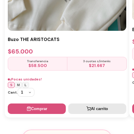
Buzo THE ARISTOCATS
$
65.000
Transferencia
3 cuotas s/interés
$
58.500
$
21.667
¡Pocas unidades!
S
M
L
Cant.
Comprar
Al carrito