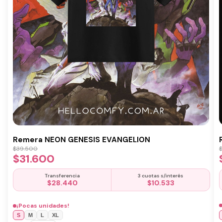
Remera NEON GENESIS EVANGELION
$
39.500
$
31.600
Transferencia
3 cuotas s/interés
$
28.440
$
10.533
¡Pocas unidades!
S
M
L
XL