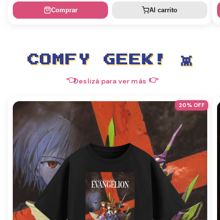
Comprar
Al carrito
COMFY GEEK! 👾
👈
👉
Deslizá para ver más
20
% OFF