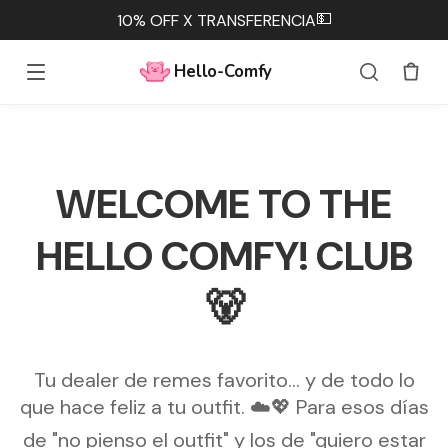
💵
10% OFF X TRANSFERENCIA
Hello-Comfy
WELCOME TO THE
HELLO COMFY! CLUB
🐻
Tu dealer de remes favorito... y de todo lo
que hace feliz a tu outfit. ☁️💖 Para esos días
de "no pienso el outfit" y los de "quiero estar