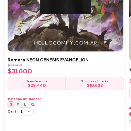
Remera NEON GENESIS EVANGELION
$
39.500
$
31.600
Transferencia
3 cuotas s/interés
$
28.440
$
10.533
¡Pocas unidades!
S
M
L
XL
Cant.