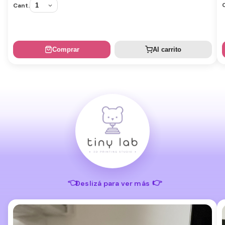
Cant.
Comprar
Al carrito
👈
👉
Deslizá para ver más