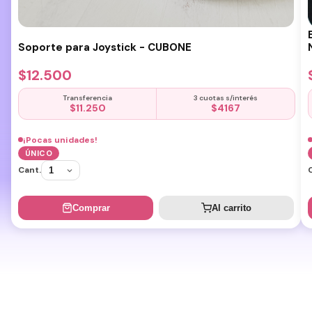
Soporte para Joystick - CUBONE
$
12.500
Transferencia
3 cuotas s/interés
$
11.250
$
4167
¡Pocas unidades!
ÚNICO
Cant.
Comprar
Al carrito