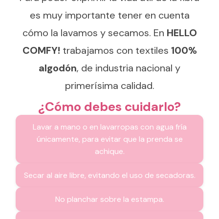
es muy importante tener en cuenta
cómo la lavamos y secamos. En
HELLO
COMFY!
trabajamos con textiles
100%
algodón
, de industria nacional y
primerísima calidad.
¿Cómo debes cuidarlo?
Lavar a mano o en lavarropas con agua fría
únicamente, para evitar que la prenda se
achique.
Secar al aire libre, evitando el uso de secadoras.
No planchar sobre la estampa.