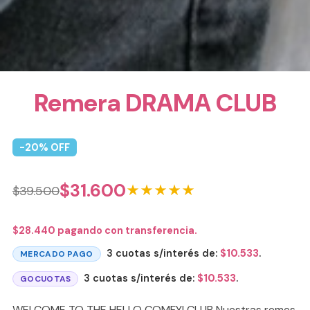
Remera DRAMA CLUB
-
20
% OFF
$
31.600
★★★★★
$
39.500
$
28.440
pagando con transferencia.
3 cuotas s/interés de:
$
10.533
.
MERCADO PAGO
3 cuotas s/interés de:
$
10.533
.
GOCUOTAS
WELCOME TO THE HELLO COMFY! CLUB Nuestras remes