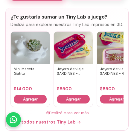
¿Te gustaría sumar un Tiny Lab a juego?
Deslizá para explorar nuestros Tiny Lab impresos en 3D.
Mini Maceta -
Joyero de viaje
Joyero de viaje
Gatito
SARDINES -
SARDINES - Rosa
Fucsia + lila
+ amarillo
$
14.000
$
8500
$
8500
Agregar
Agregar
Agregar
🤚
Deslizá para ver más
Mirá todos nuestros Tiny Lab →