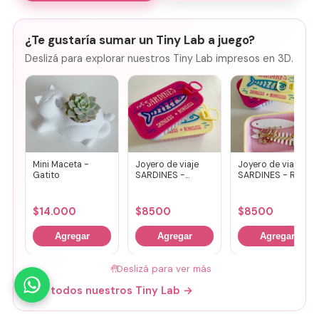
¿Te gustaría sumar un Tiny Lab a juego?
Deslizá para explorar nuestros Tiny Lab impresos en 3D.
Mini Maceta -
Joyero de viaje
Joyero de viaje
Gatito
SARDINES -
SARDINES - Rosa
Fucsia + lila
+ amarillo
$
14.000
$
8500
$
8500
Agregar
Agregar
Agregar
🤚
Deslizá para ver más
Mirá todos nuestros Tiny Lab →