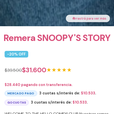
🤚
Arrastrá para ver más
Remera SNOOPY'S STORY
-
20
% OFF
$
31.600
★★★★★
$
39.500
$
28.440
pagando con transferencia.
3 cuotas s/interés de:
$
10.533
.
MERCADO PAGO
3 cuotas s/interés de:
$
10.533
.
GOCUOTAS
WELCOME TO THE HELLO COMFY! CLUB Nuestras remes