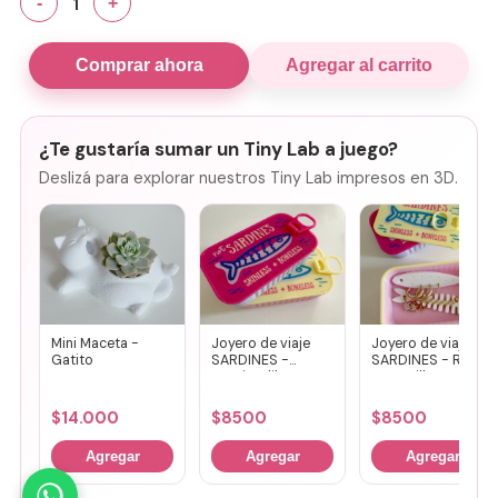
1
-
+
Comprar ahora
Agregar al carrito
¿Te gustaría sumar un Tiny Lab a juego?
Deslizá para explorar nuestros Tiny Lab impresos en 3D.
Mini Maceta -
Joyero de viaje
Joyero de viaje
Gatito
SARDINES -
SARDINES - Rosa
Fucsia + lila
+ amarillo
$
14.000
$
8500
$
8500
Agregar
Agregar
Agregar