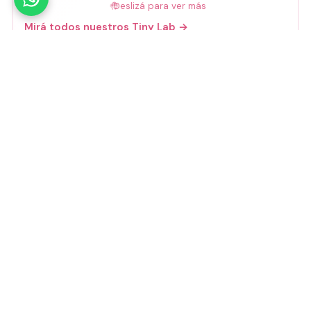
🤚
Deslizá para ver más
Mirá todos nuestros Tiny Lab →
Guía de talles
📏 Ver guía de talles
Medios de pago
Visa
Mastercard
Amex
Mercado Pago
Transferencia
Cuenta DNI
GoCuotas
MODO
3 cuotas s/interés con Mercado Pago o
GoCuotas de
$
10.533
.