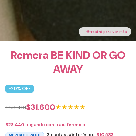
🤚
Arrastrá para ver más
Remera BE KIND OR GO
AWAY
-
20
% OFF
$
31.600
★★★★★
$
39.500
$
28.440
pagando con transferencia.
3 cuotas s/interés de:
$
10.533
.
MERCADO PAGO