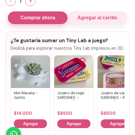
1
-
+
Comprar ahora
Agregar al carrito
¿Te gustaría sumar un Tiny Lab a juego?
Deslizá para explorar nuestros Tiny Lab impresos en 3D.
Mini Maceta -
Joyero de viaje
Joyero de viaje
Gatito
SARDINES -
SARDINES - Rosa
Fucsia + lila
+ amarillo
$
14.000
$
8500
$
8500
Agregar
Agregar
Agregar