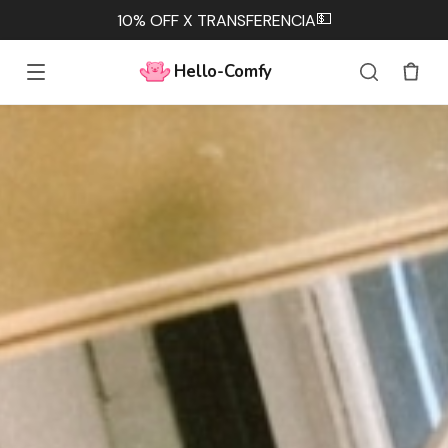
💵
10% OFF X TRANSFERENCIA
Hello-Comfy