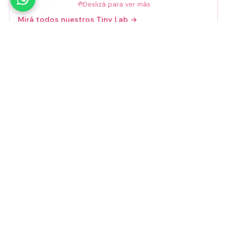
🤚
Deslizá para ver más
Mirá todos nuestros Tiny Lab →
Guía de talles
📏 Ver guía de talles
Medios de pago
Visa
Mastercard
Amex
Mercado Pago
Transferencia
Cuenta DNI
GoCuotas
MODO
3 cuotas s/interés con Mercado Pago o
GoCuotas de
$
10.533
.