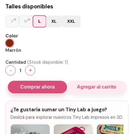
Talles disponibles
L
S
M
XL
XXL
Color
Marrón
Cantidad
(Stock disponible:
1
)
1
-
+
Comprar ahora
Agregar al carrito
¿Te gustaría sumar un Tiny Lab a juego?
Deslizá para explorar nuestros Tiny Lab impresos en 3D.