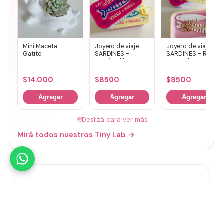
Mini Maceta -
Joyero de viaje
Joyero de viaje
Gatito
SARDINES -
SARDINES - Rosa
Fucsia + lila
+ amarillo
$
14.000
$
8500
$
8500
Agregar
Agregar
Agregar
🤚
Deslizá para ver más
Mirá todos nuestros Tiny Lab →
Guía de talles
📏 Ver guía de talles