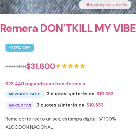
🤚
Arrastrá para ver más
Remera DON'TKILL MY VIBE
-
20
% OFF
$
31.600
★★★★★
$
39.500
$
28.440
pagando con transferencia.
3 cuotas s/interés de:
$
10.533
.
MERCADO PAGO
3 cuotas s/interés de:
$
10.533
.
GOCUOTAS
Reme corte recto unisex, estampa digital 🐻 100%
ALGODÓN NACIONAL