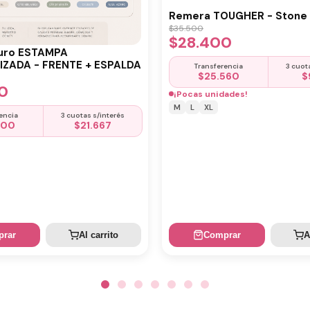
Remera TOUGHER - Stone 
$
35.500
$
28.400
uro ESTAMPA
ZADA - FRENTE + ESPALDA
Transferencia
3 cuot
$
25.560
$
0
¡Pocas unidades!
M
L
XL
encia
3 cuotas s/interés
500
$
21.667
rar
Al carrito
Comprar
A