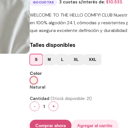
3 cuotas s/interés de:
$
10.533
.
GOCUOTAS
WELCOME TO THE HELLO COMFY! CLUB Nuestras
en 100% algodón 24.1, cómodas y resistentes p
que asegura excelente definición y durabilidad 
Talles disponibles
S
M
L
XL
XXL
Color
Natural
Cantidad
(Stock disponible:
21
)
1
-
+
Comprar ahora
Agregar al carrito