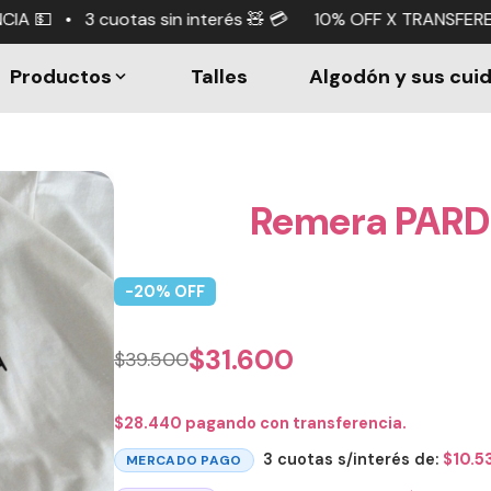
terés 🧸 💳 10% OFF X TRANSFERENCIA 💵 • 3 cuotas sin in
Productos
Talles
Algodón y sus cui
Remera PAR
-
20
% OFF
$
31.600
$
39.500
$
28.440
pagando con transferencia.
3 cuotas s/interés de:
$
10.5
MERCADO PAGO