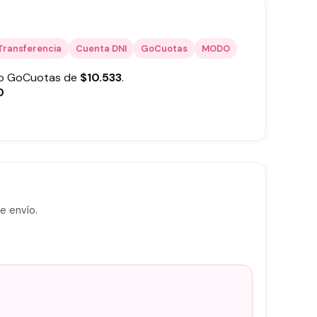
Transferencia
Cuenta DNI
GoCuotas
MODO
 o GoCuotas de
$
10.533
.
0
e envío.