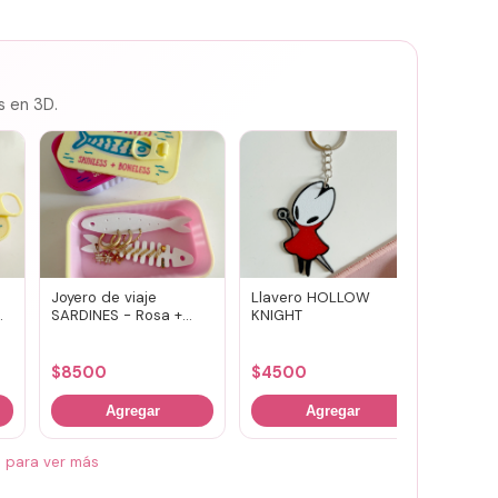
s en 3D.
Joyero de viaje
Llavero HOLLOW
Susuwa
SARDINES - Rosa +
KNIGHT
guard
amarillo
portav
(vario
$
8500
$
4500
$
700
Agregar
Agregar
á para ver más