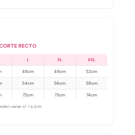
CORTE RECTO
L
XL
XXL
m
48cm
49cm
52cm
m
54cm
56cm
58cm
m
72cm
73cm
74cm
eden variar +/- 1 a 2cm