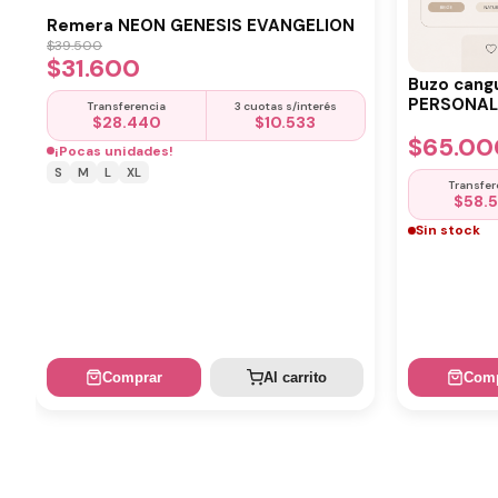
Remera NEON GENESIS EVANGELION
$
39.500
$
31.600
Buzo cang
PERSONALI
Transferencia
3 cuotas s/interés
$
28.440
$
10.533
$
65.00
¡Pocas unidades!
S
M
L
XL
Transfer
$
58.
Sin stock
Comprar
Al carrito
Comp