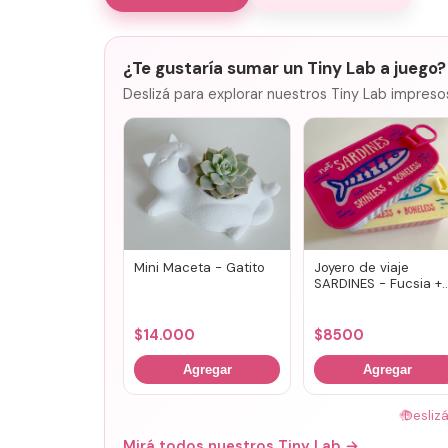
¿Te gustaría sumar un Tiny Lab a juego?
Deslizá para explorar nuestros Tiny Lab impreso
Mini Maceta - Gatito
Joyero de viaje
SARDINES - Fucsia +
lila
$
14.000
$
8500
Agregar
Agregar
🤚
Desliz
Mirá todos nuestros Tiny Lab →