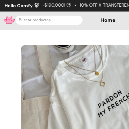
.000! 🤑 • 10% OFF X TRANSFERENCIA 💵 • 3 cuotas sin in
Hello Comfy
🐻
Home