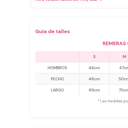
Guía de talles
REMERAS 
S
M
HOMBROS
46cm
47c
PECHO
48cm
50c
LARGO
69cm
70c
* Las medidas pu