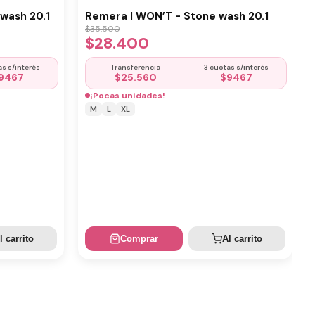
wash 20.1
Remera I WON’T - Stone wash 20.1
$
35.500
$
28.400
as s/interés
Transferencia
3 cuotas s/interés
9467
$
25.560
$
9467
¡Pocas unidades!
M
L
XL
l carrito
Comprar
Al carrito