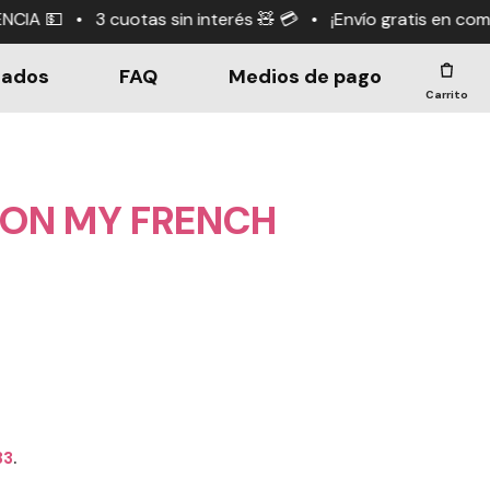
terés 🧸 💳 • ¡Envío gratis en compras +$190.000! 🤑
dados
FAQ
Medios de pago
Carrito
DON MY FRENCH
33
.