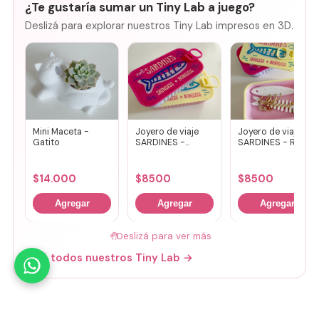
¿Te gustaría sumar un Tiny Lab a juego?
Deslizá para explorar nuestros Tiny Lab impresos en 3D.
Mini Maceta -
Joyero de viaje
Joyero de viaje
Gatito
SARDINES -
SARDINES - Rosa
Fucsia + lila
+ amarillo
$
14.000
$
8500
$
8500
Agregar
Agregar
Agregar
🤚
Deslizá para ver más
Mirá todos nuestros Tiny Lab →