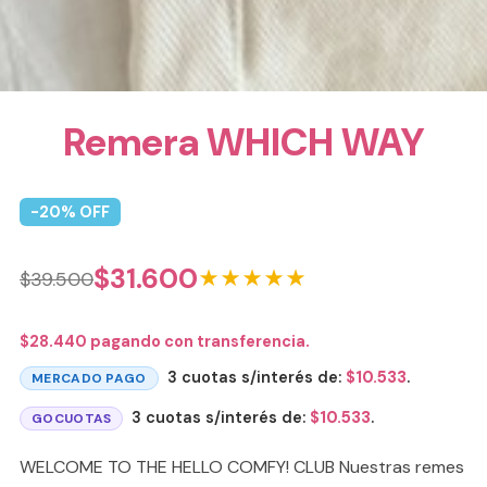
Remera WHICH WAY
-
20
% OFF
$
31.600
★★★★★
$
39.500
$
28.440
pagando con transferencia.
3 cuotas s/interés de:
$
10.533
.
MERCADO PAGO
3 cuotas s/interés de:
$
10.533
.
GOCUOTAS
WELCOME TO THE HELLO COMFY! CLUB Nuestras remes