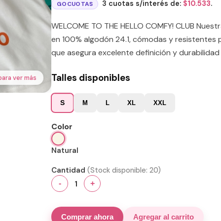
3 cuotas s/interés de:
$
10.533
.
GOCUOTAS
WELCOME TO THE HELLO COMFY! CLUB Nuestras
en 100% algodón 24.1, cómodas y resistentes p
que asegura excelente definición y durabilidad 
Talles disponibles
para ver más
S
M
L
XL
XXL
Color
Natural
Cantidad
(Stock disponible:
20
)
1
-
+
Comprar ahora
Agregar al carrito