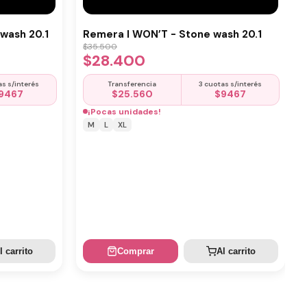
wash 20.1
Remera I WON’T - Stone wash 20.1
$
35.500
$
28.400
as s/interés
Transferencia
3 cuotas s/interés
9467
$
25.560
$
9467
¡Pocas unidades!
M
L
XL
l carrito
Comprar
Al carrito