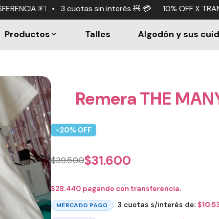
tas sin interés 🧸 💳 10% OFF X TRANSFERENCIA 💵 • 3 cuo
Productos
Talles
Algodón y sus cui
Remera THE MAN
-
20
% OFF
$
31.600
$
39.500
$
28.440
pagando con transferencia.
3 cuotas s/interés de:
$
10.5
MERCADO PAGO