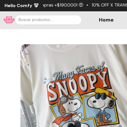
pras +$190.000! 🤑 • 10% OFF X TRANSFERENCIA 💵 • 3 cuo
Hello Comfy
🐻
Home