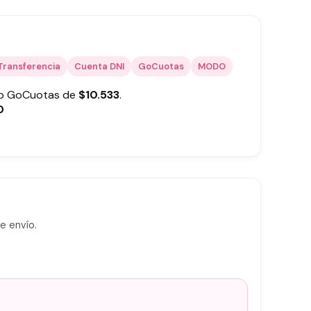
Transferencia
Cuenta DNI
GoCuotas
MODO
 o GoCuotas de
$
10.533
.
0
e envío.