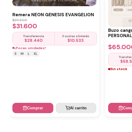
Remera NEON GENESIS EVANGELION
$
39.500
$
31.600
Buzo cang
PERSONALI
Transferencia
3 cuotas s/interés
$
28.440
$
10.533
$
65.00
¡Pocas unidades!
S
M
L
XL
Transfer
$
58.
Sin stock
Comprar
Al carrito
Comp