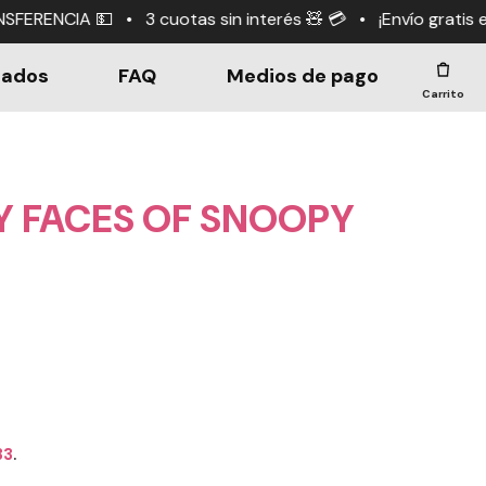
tas sin interés 🧸 💳 • ¡Envío gratis en compras +$190.
dados
FAQ
Medios de pago
Carrito
Y FACES OF SNOOPY
33
.