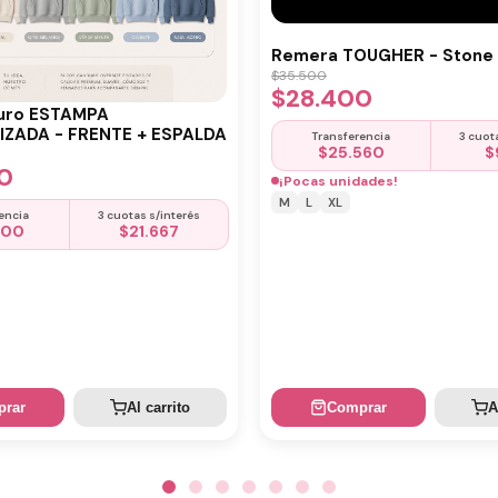
Remera TOUGHER - Stone 
$
35.500
$
28.400
uro ESTAMPA
ZADA - FRENTE + ESPALDA
Transferencia
3 cuot
$
25.560
$
0
¡Pocas unidades!
M
L
XL
encia
3 cuotas s/interés
500
$
21.667
rar
Al carrito
Comprar
A