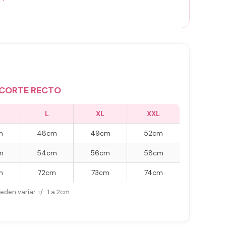
CORTE RECTO
L
XL
XXL
m
48cm
49cm
52cm
m
54cm
56cm
58cm
m
72cm
73cm
74cm
eden variar +/- 1 a 2cm