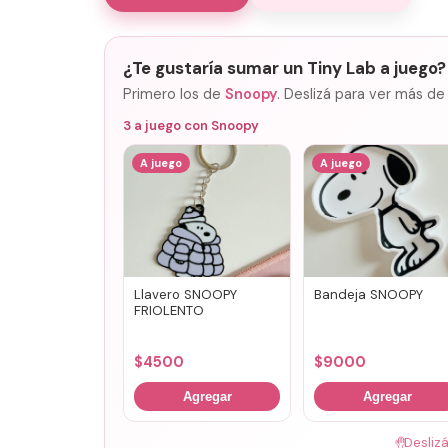
¿Te gustaría sumar un Tiny Lab a juego?
Primero los de
Snoopy
. Deslizá para ver más de
3
a juego con
Snoopy
A juego
A juego
Llavero SNOOPY
Bandeja SNOOPY
FRIOLENTO
$
4500
$
9000
Agregar
Agregar
🤚
Desliz