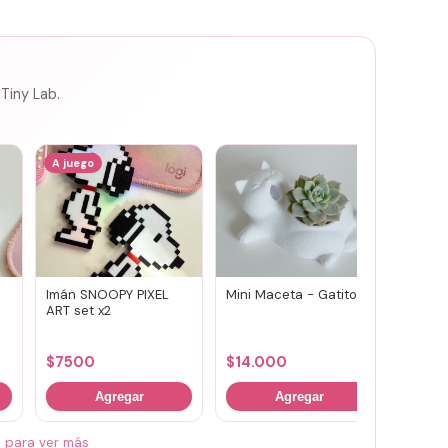
 Tiny Lab.
A juego
Imán SNOOPY PIXEL
Mini Maceta - Gatito
Joyero
ART set x2
SARDIN
lila
$
7500
$
14.000
$
850
Agregar
Agregar
á para ver más