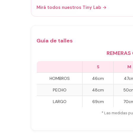
Mirá todos nuestros Tiny Lab →
Guía de talles
REMERAS 
S
M
HOMBROS
46cm
47c
PECHO
48cm
50c
LARGO
69cm
70c
* Las medidas pu