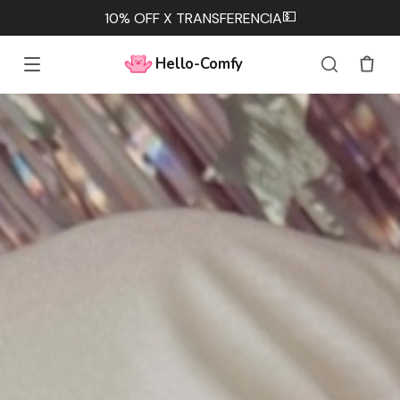
💳
3 cuotas sin interés 🧸
Hello-Comfy