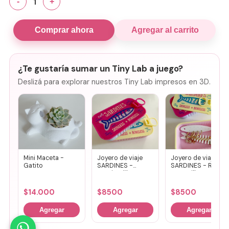
1
-
+
Comprar ahora
Agregar al carrito
¿Te gustaría sumar un Tiny Lab a juego?
Deslizá para explorar nuestros Tiny Lab impresos en 3D.
Mini Maceta -
Joyero de viaje
Joyero de viaje
Gatito
SARDINES -
SARDINES - Rosa
Fucsia + lila
+ amarillo
$
14.000
$
8500
$
8500
Agregar
Agregar
Agregar