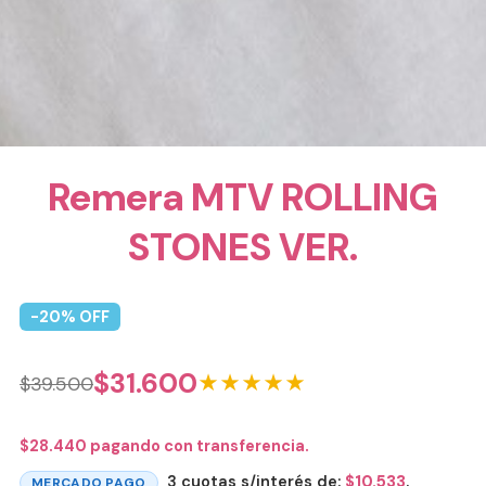
Remera MTV ROLLING
STONES VER.
-
20
% OFF
$
31.600
★★★★★
$
39.500
$
28.440
pagando con transferencia.
3 cuotas s/interés de:
$
10.533
.
MERCADO PAGO