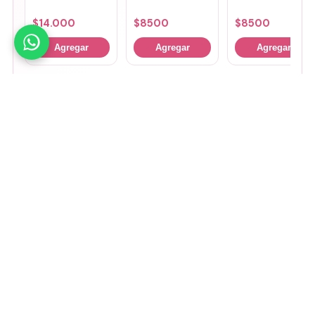
$
14.000
$
8500
$
8500
Agregar
Agregar
Agregar
🤚
Deslizá para ver más
Mirá todos nuestros Tiny Lab →
Guía de talles
📏 Ver guía de talles
Medios de pago
Visa
Mastercard
Amex
Mercado Pago