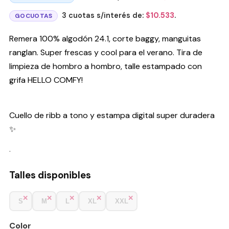
3 cuotas s/interés de:
$
10.533
.
GOCUOTAS
Remera 100% algodón 24.1, corte baggy, manguitas
ranglan. Super frescas y cool para el verano. Tira de
limpieza de hombro a hombro, talle estampado con
grifa HELLO COMFY!
Cuello de ribb a tono y estampa digital super duradera
✨
.
Talles disponibles
S
M
L
XL
XXL
Color