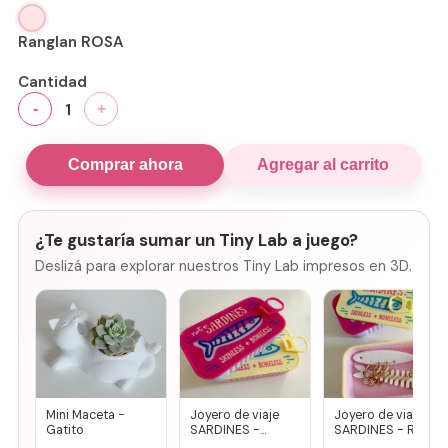
Ranglan ROSA
Cantidad
1
-
+
Comprar ahora
Agregar al carrito
¿Te gustaría sumar un Tiny Lab a juego?
Deslizá para explorar nuestros Tiny Lab impresos en 3D.
Mini Maceta -
Joyero de viaje
Joyero de viaje
Gatito
SARDINES -
SARDINES - Rosa
Fucsia + lila
+ amarillo