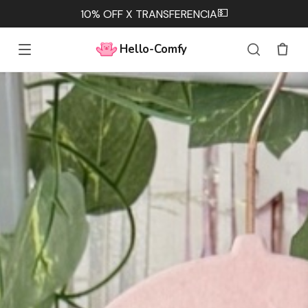
💵
10% OFF X TRANSFERENCIA
Hello-Comfy