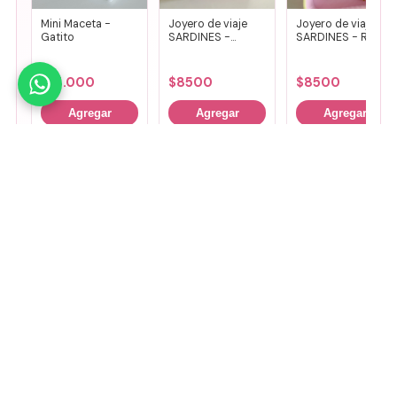
Mini Maceta -
Joyero de viaje
Joyero de viaje
Gatito
SARDINES -
SARDINES - Rosa
Fucsia + lila
+ amarillo
$
14.000
$
8500
$
8500
Agregar
Agregar
Agregar
🤚
Deslizá para ver más
Mirá todos nuestros Tiny Lab →
Guía de talles
📏 Ver guía de talles