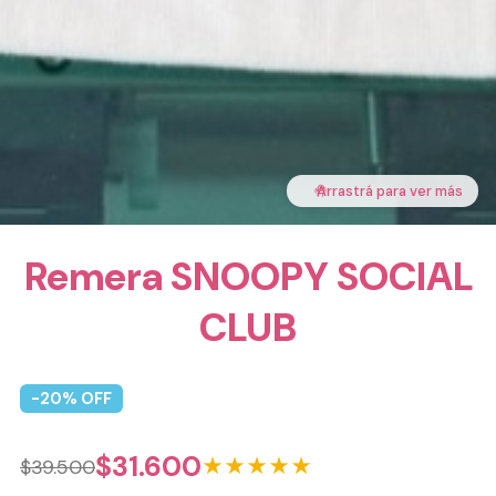
🤚
Arrastrá para ver más
Remera SNOOPY SOCIAL
CLUB
-
20
% OFF
$
31.600
★★★★★
$
39.500