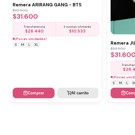
Remera ARIRANG GANG - BTS
$
39.500
$
31.600
Transferencia
3 cuotas s/interés
$
28.440
$
10.533
¡Pocas unidades!
Remera J
S
M
L
XL
$
39.500
$
31.60
Transfer
$
28.
¡Pocas unid
S
M
L
X
Comprar
Al carrito
Comp