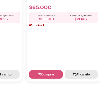
$
65.000
as s/interés
Transferencia
3 cuotas s/interés
13.167
$
58.500
$
21.667
Sin stock
l carrito
Comprar
Al carrito