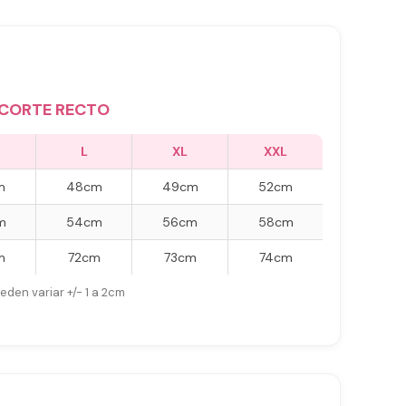
CORTE RECTO
L
XL
XXL
m
48cm
49cm
52cm
m
54cm
56cm
58cm
m
72cm
73cm
74cm
eden variar +/- 1 a 2cm