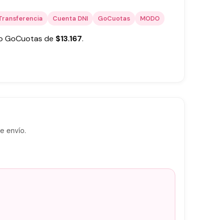
Transferencia
Cuenta DNI
GoCuotas
MODO
 o GoCuotas de
$
13.167
.
e envío.