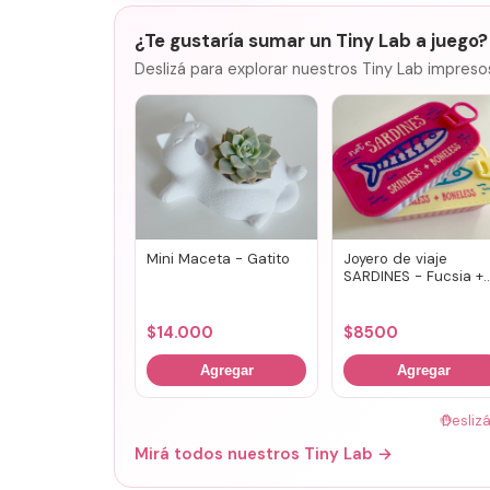
¿Te gustaría sumar un Tiny Lab a juego?
Deslizá para explorar nuestros Tiny Lab impreso
Mini Maceta - Gatito
Joyero de viaje
SARDINES - Fucsia +
lila
$
14.000
$
8500
Agregar
Agregar
🤚
Desliz
Mirá todos nuestros Tiny Lab →