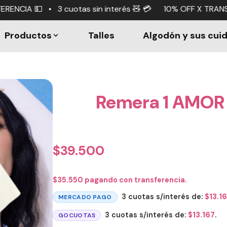
sin interés 🧸 💳 10% OFF X TRANSFERENCIA 💵 • 3 cuotas
Productos
Talles
Algodón y sus cui
Remera 1 AMOR 
$
39.500
$
35.550
pagando con transferencia.
3 cuotas s/interés de:
$
13.1
MERCADO PAGO
3 cuotas s/interés de:
$
13.167
.
GOCUOTAS