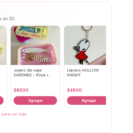
s en 3D.
Joyero de viaje
Llavero HOLLOW
Susuwa
SARDINES - Rosa +
KNIGHT
guard
amarillo
portav
(vario
$
8500
$
4500
$
700
Agregar
Agregar
á para ver más