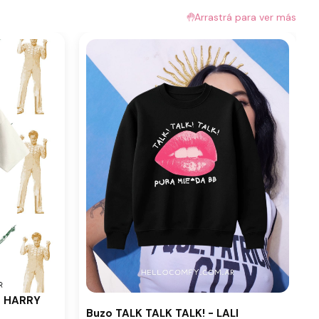
🤚
Arrastrá para ver más
- HARRY
Buzo TALK TALK TALK! - LALI