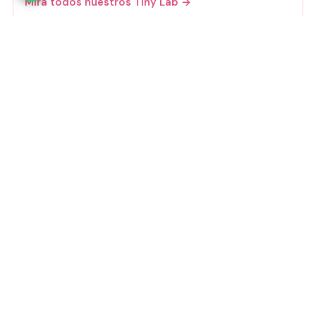
Mirá todos nuestros Tiny Lab →
Guía de talles
📏 Ver guía de talles
Medios de pago
Visa
Mastercard
Amex
Mercado Pago
Transferencia
Cuenta DNI
GoCuotas
MODO
3 cuotas s/interés con Mercado Pago o
GoCuotas de
$
13.167
.
Transferencia:
$
35.550
Total estimado:
$
39.500