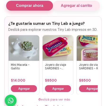
Comprar ahora
Agregar al carrito
¿Te gustaría sumar un Tiny Lab a juego?
Deslizá para explorar nuestros Tiny Lab impresos en 3D.
Mini Maceta -
Joyero de viaje
Joyero de viaje
Gatito
SARDINES -
SARDINES - Rosa
Fucsia + lila
+ amarillo
$
14.000
$
8500
$
8500
Agregar
Agregar
Agregar
🤚
Deslizá para ver más