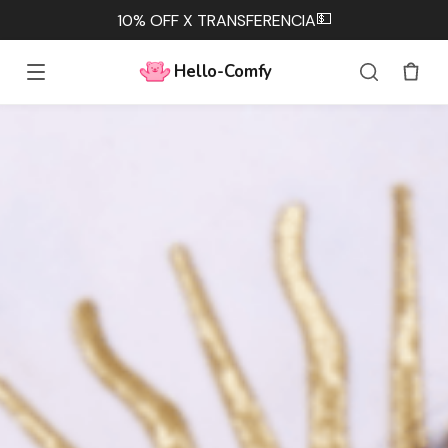
💵
10% OFF X TRANSFERENCIA
Hello-Comfy