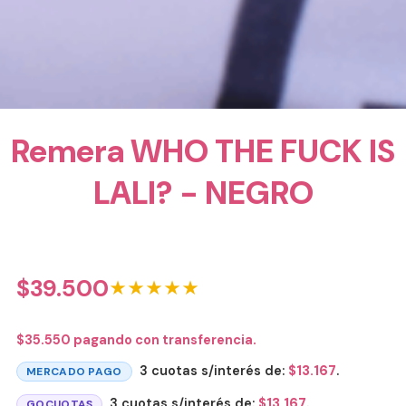
Remera WHO THE FUCK IS
LALI? - NEGRO
$
39.500
★★★★★
$
35.550
pagando con transferencia.
3 cuotas s/interés de:
$
13.167
.
MERCADO PAGO
3 cuotas s/interés de:
$
13.167
.
GOCUOTAS