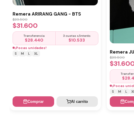
Remera ARIRANG GANG - BTS
$
39.500
$
31.600
Transferencia
3 cuotas s/interés
$
28.440
$
10.533
¡Pocas unidades!
Remera J
S
M
L
XL
$
39.500
$
31.60
Transfer
$
28.
¡Pocas unid
S
M
L
X
Comprar
Al carrito
Comp