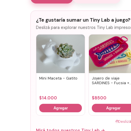
¿Te gustaría sumar un Tiny Lab a juego?
Deslizá para explorar nuestros Tiny Lab impreso
Mini Maceta - Gatito
Joyero de viaje
SARDINES - Fucsia +
lila
$
14.000
$
8500
Agregar
Agregar
🤚
Desliz
Mirá todos nuestros Tiny Lab →