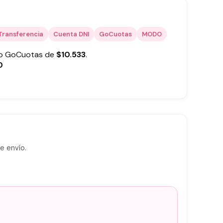
Transferencia
Cuenta DNI
GoCuotas
MODO
 o GoCuotas de
$
10.533
.
0
e envío.