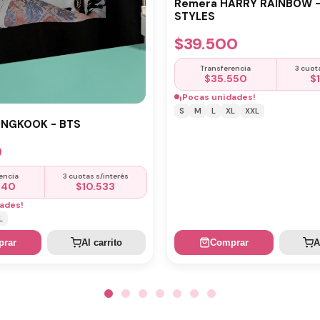
Remera HARRY RAINBOW 
STYLES
$
39.500
Transferencia
3 cuot
$
35.550
$
¡Pocas unidades!
S
M
L
XL
XXL
UNGKOOK - BTS
0
encia
3 cuotas s/interés
440
$
10.533
ades!
L
rar
Al carrito
Comprar
A