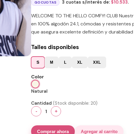
3 cuotas s/interés de:
$
10.533
.
GOCUOTAS
WELCOME TO THE HELLO COMFY! CLUB Nuestras
en 100% algodón 24.1, cómodas y resistentes p
que asegura excelente definición y durabilidad 
Talles disponibles
S
M
L
XL
XXL
Color
Natural
Cantidad
(Stock disponible:
20
)
1
-
+
Comprar ahora
Agregar al carrito