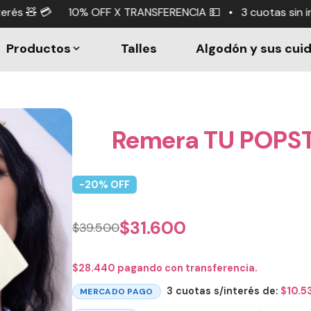
 • 3 cuotas sin interés 🧸 💳 • ¡Envío gratis en compr
Productos
Talles
Algodón y sus cui
Remera TU POPST
-
20
% OFF
$
31.600
$
39.500
$
28.440
pagando con transferencia.
3 cuotas s/interés de:
$
10.5
MERCADO PAGO