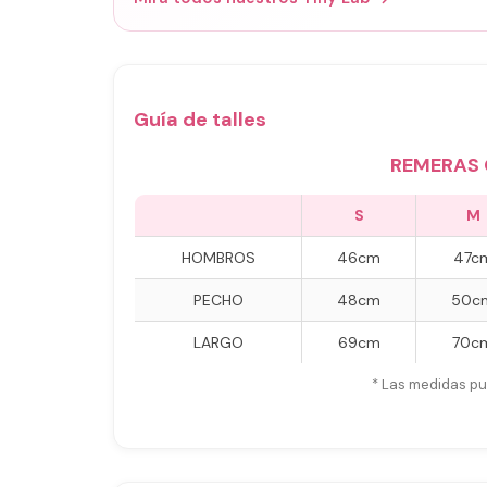
Guía de talles
REMERAS 
S
M
HOMBROS
46cm
47c
PECHO
48cm
50c
LARGO
69cm
70c
* Las medidas pu