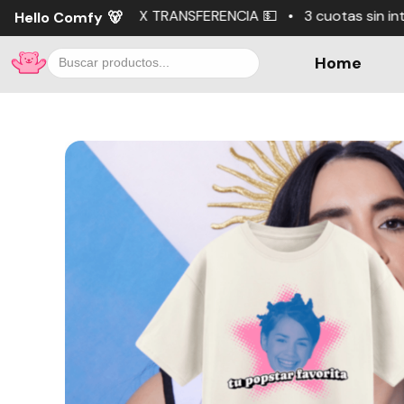
 • 3 cuotas sin interés 🧸 💳 10% OFF X TRANSFERENCIA 
Hello Comfy
🐻
Home