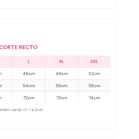
CORTE RECTO
L
XL
XXL
m
48cm
49cm
52cm
m
54cm
56cm
58cm
m
72cm
73cm
74cm
eden variar +/- 1 a 2cm