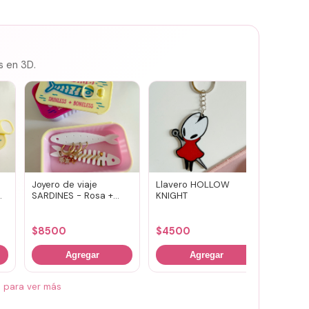
s en 3D.
Joyero de viaje
Llavero HOLLOW
Susuwa
SARDINES - Rosa +
KNIGHT
guard
amarillo
portav
(vario
$
8500
$
4500
$
700
Agregar
Agregar
á para ver más