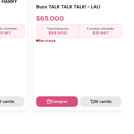
- HARRY
Buzo TALK TALK TALK! - LALI
$
65.000
as s/interés
Transferencia
3 cuotas s/interés
13.167
$
58.500
$
21.667
Sin stock
l carrito
Comprar
Al carrito