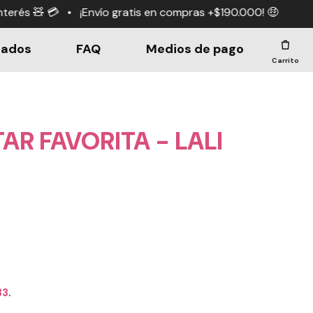
as +$190.000! 🤑
¡Envío gratis en compras +$190.000! 
dados
FAQ
Medios de pago
Carrito
AR FAVORITA - LALI
33
.