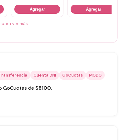
Agregar
Agregar
á para ver más
Transferencia
Cuenta DNI
GoCuotas
MODO
 o GoCuotas de
$
8100
.