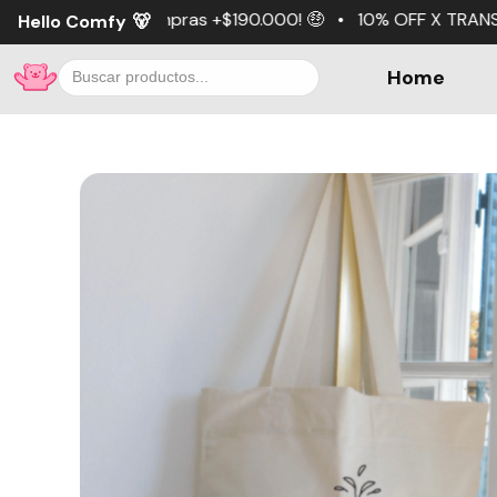
pras +$190.000! 🤑 • 10% OFF X TRANSFERENCIA 💵 • 3 cuo
Hello Comfy
🐻
Home