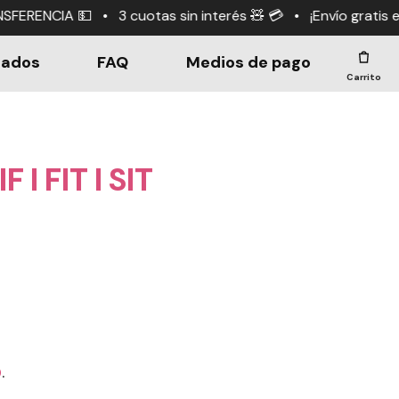
otas sin interés 🧸 💳 • ¡Envío gratis en compras +$190.
dados
FAQ
Medios de pago
Carrito
F I FIT I SIT
0
.