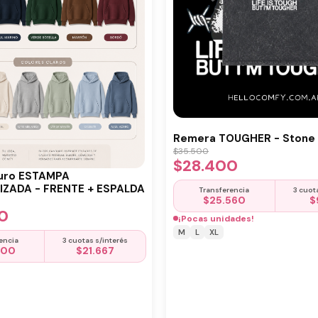
Remera TOUGHER - Stone 
$
35.500
$
28.400
uro ESTAMPA
ZADA - FRENTE + ESPALDA
Transferencia
3 cuot
$
25.560
$
0
¡Pocas unidades!
M
L
XL
encia
3 cuotas s/interés
500
$
21.667