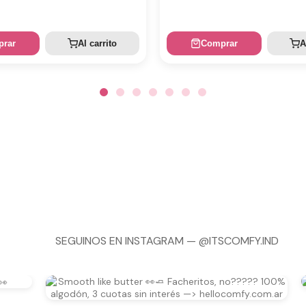
rar
Al carrito
Comprar
A
SEGUINOS EN INSTAGRAM —
@ITSCOMFY.IND