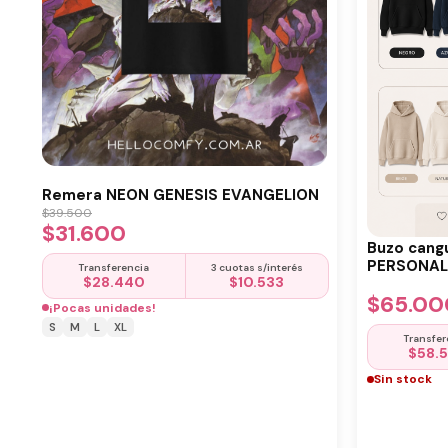
Remera NEON GENESIS EVANGELION
$
39.500
$
31.600
Buzo cang
PERSONALI
Transferencia
3 cuotas s/interés
$
28.440
$
10.533
$
65.00
¡Pocas unidades!
S
M
L
XL
Transfer
$
58.
Sin stock