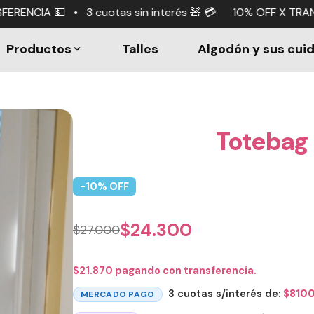
tas sin interés 🧸 💳 10% OFF X TRANSFERENCIA 💵 • 3 cu
Productos
Talles
Algodón y sus cui
Totebag I
-
10
% OFF
$
24.300
$
27.000
$
21.870
pagando con transferencia.
3 cuotas s/interés de:
$
810
MERCADO PAGO