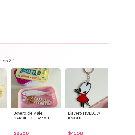
s en 3D.
Joyero de viaje
Llavero HOLLOW
Susuwa
SARDINES - Rosa +
KNIGHT
guard
amarillo
portav
(vario
$
8500
$
4500
$
700