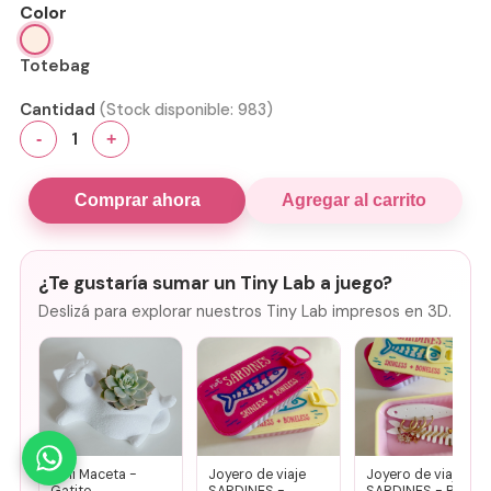
Color
Totebag
Cantidad
(Stock disponible:
983
)
1
-
+
Comprar ahora
Agregar al carrito
¿Te gustaría sumar un Tiny Lab a juego?
Deslizá para explorar nuestros Tiny Lab impresos en 3D.
Mini Maceta -
Joyero de viaje
Joyero de viaje
Gatito
SARDINES -
SARDINES - Rosa