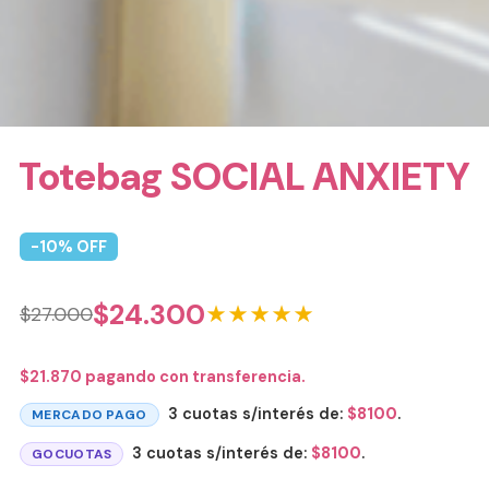
Totebag SOCIAL ANXIETY
-
10
% OFF
$
24.300
★★★★★
$
27.000
$
21.870
pagando con transferencia.
3 cuotas s/interés de:
$
8100
.
MERCADO PAGO
3 cuotas s/interés de:
$
8100
.
GOCUOTAS