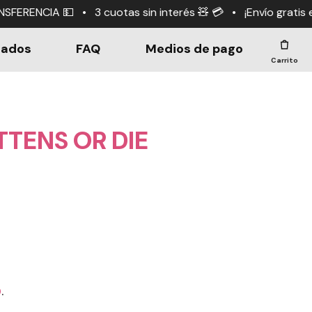
otas sin interés 🧸 💳 • ¡Envío gratis en compras +$190.
dados
FAQ
Medios de pago
Carrito
TTENS OR DIE
0
.