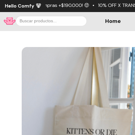
mpras +$190.000! 🤑 • 10% OFF X TRANSFERENCIA 💵 • 3 cuo
Hello Comfy
🐻
Home