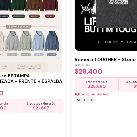
Remera TOUGHER - Stone 
$
35.500
$
28.400
uro ESTAMPA
ZADA - FRENTE + ESPALDA
Transferencia
3 cuot
$
25.560
$
0
¡Pocas unidades!
M
L
XL
encia
3 cuotas s/interés
500
$
21.667