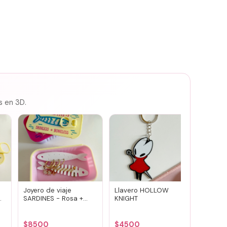
s en 3D.
Joyero de viaje
Llavero HOLLOW
Susuwa
SARDINES - Rosa +
KNIGHT
guard
amarillo
portav
(vario
$
8500
$
4500
$
700