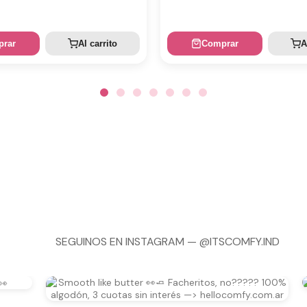
rar
Al carrito
Comprar
A
SEGUINOS EN INSTAGRAM —
@ITSCOMFY.IND