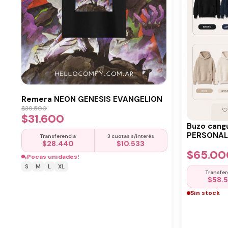
Remera NEON GENESIS EVANGELION
$
39.500
$
31.600
Buzo cang
PERSONALI
Transferencia
3 cuotas s/interés
$
28.440
$
10.533
$
65.00
¡Pocas unidades!
S
M
L
XL
Transfer
$
58.
Sin stock