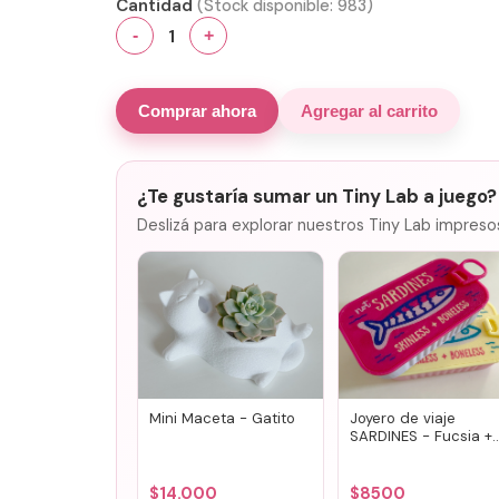
Cantidad
(Stock disponible:
983
)
1
-
+
Comprar ahora
Agregar al carrito
¿Te gustaría sumar un Tiny Lab a juego?
Deslizá para explorar nuestros Tiny Lab impreso
Mini Maceta - Gatito
Joyero de viaje
SARDINES - Fucsia +
lila
$
14.000
$
8500