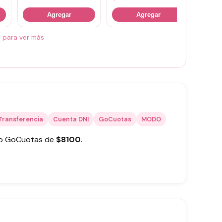
Agregar
Agregar
á para ver más
Transferencia
Cuenta DNI
GoCuotas
MODO
 o GoCuotas de
$
8100
.