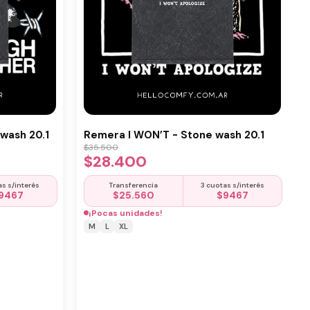
wash 20.1
Remera I WON’T - Stone wash 20.1
$
35.500
$
28.400
as s/interés
Transferencia
3 cuotas s/interés
9467
$
25.560
$
9467
¡Pocas unidades!
M
L
XL