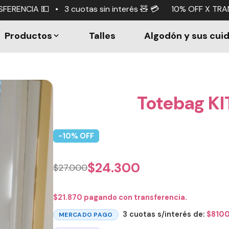
tas sin interés 🧸 💳 10% OFF X TRANSFERENCIA 💵 • 3 cu
Productos
Talles
Algodón y sus cui
Totebag KI
-
10
% OFF
$
24.300
$
27.000
$
21.870
pagando con transferencia.
3 cuotas s/interés de:
$
810
MERCADO PAGO