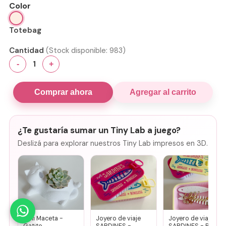
Color
Totebag
Cantidad
(Stock disponible:
983
)
1
-
+
Comprar ahora
Agregar al carrito
¿Te gustaría sumar un Tiny Lab a juego?
Deslizá para explorar nuestros Tiny Lab impresos en 3D.
Mini Maceta -
Joyero de viaje
Joyero de viaje
Gatito
SARDINES -
SARDINES - Rosa