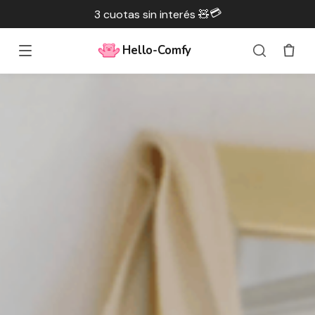
💳
3 cuotas sin interés 🧸
Hello-Comfy