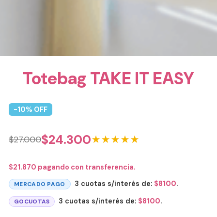
Totebag TAKE IT EASY
-
10
% OFF
$
24.300
★★★★★
$
27.000
$
21.870
pagando con transferencia.
3 cuotas s/interés de:
$
8100
.
MERCADO PAGO
3 cuotas s/interés de:
$
8100
.
GOCUOTAS