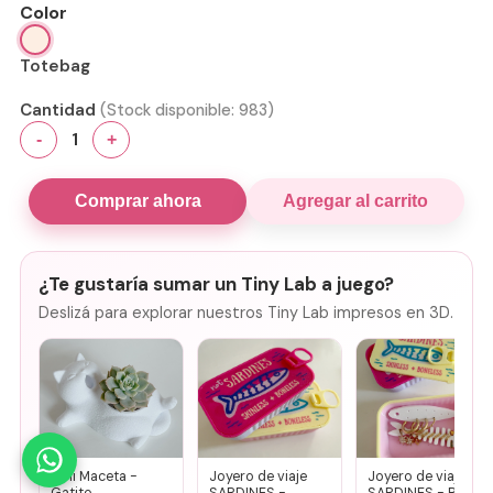
Color
Totebag
Cantidad
(Stock disponible:
983
)
1
-
+
Comprar ahora
Agregar al carrito
¿Te gustaría sumar un Tiny Lab a juego?
Deslizá para explorar nuestros Tiny Lab impresos en 3D.
Mini Maceta -
Joyero de viaje
Joyero de viaje
Gatito
SARDINES -
SARDINES - Rosa