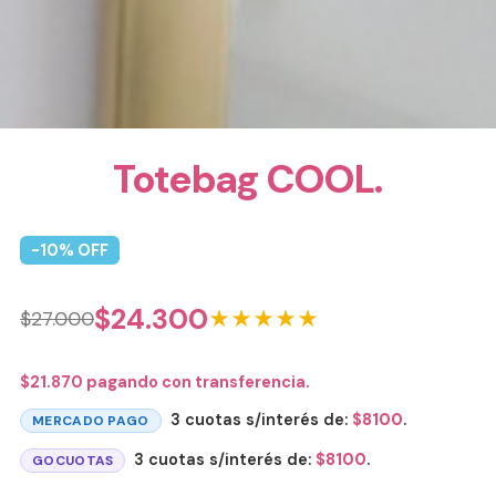
Totebag COOL.
-
10
% OFF
$
24.300
★★★★★
$
27.000
$
21.870
pagando con transferencia.
3 cuotas s/interés de:
$
8100
.
MERCADO PAGO
3 cuotas s/interés de:
$
8100
.
GOCUOTAS