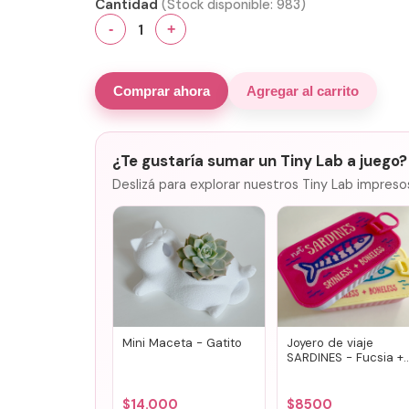
Cantidad
(Stock disponible:
983
)
1
-
+
Comprar ahora
Agregar al carrito
¿Te gustaría sumar un Tiny Lab a juego?
Deslizá para explorar nuestros Tiny Lab impreso
Mini Maceta - Gatito
Joyero de viaje
SARDINES - Fucsia +
lila
$
14.000
$
8500