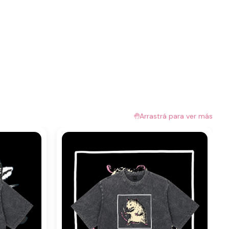
🤚
Arrastrá para ver más