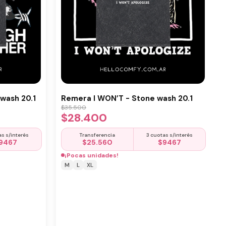
wash 20.1
Remera I WON’T - Stone wash 20.1
$
35.500
$
28.400
as s/interés
Transferencia
3 cuotas s/interés
9467
$
25.560
$
9467
¡Pocas unidades!
M
L
XL