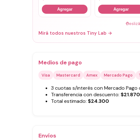
Agregar
Agregar
🤚
Desliz
Mirá todos nuestros Tiny Lab →
Medios de pago
Visa
Mastercard
Amex
Mercado Pago
3 cuotas s/interés con Mercado Pago
Transferencia con descuento:
$
21.870
Total estimado:
$
24.300
Envíos