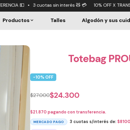
 sin interés 🧸 💳 10% OFF X TRANSFERENCIA 💵 • 3 cuotas
Productos
Talles
Algodón y sus cui
Totebag PR
-
10
% OFF
$
24.300
$
27.000
$
21.870
pagando con transferencia.
3 cuotas s/interés de:
$
810
MERCADO PAGO