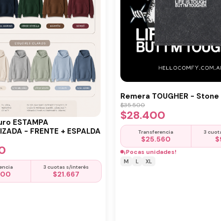
Remera TOUGHER - Stone 
$
35.500
$
28.400
uro ESTAMPA
ZADA - FRENTE + ESPALDA
Transferencia
3 cuot
$
25.560
$
0
¡Pocas unidades!
M
L
XL
encia
3 cuotas s/interés
500
$
21.667