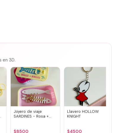
s en 3D.
Joyero de viaje
Llavero HOLLOW
Susuwa
SARDINES - Rosa +
KNIGHT
guard
amarillo
portav
(vario
$
8500
$
4500
$
700