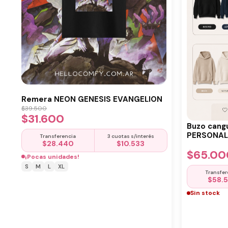
Remera NEON GENESIS EVANGELION
$
39.500
$
31.600
Buzo cang
PERSONALI
Transferencia
3 cuotas s/interés
$
28.440
$
10.533
$
65.00
¡Pocas unidades!
S
M
L
XL
Transfer
$
58.
Sin stock