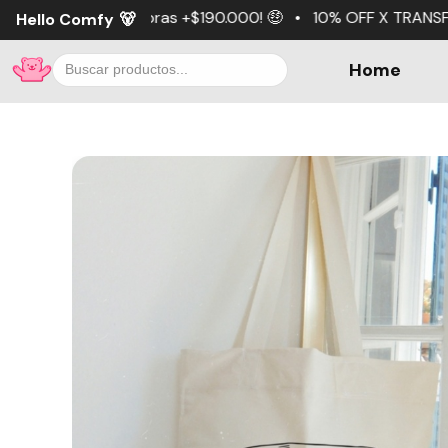
s +$190.000! 🤑 • 10% OFF X TRANSFERENCIA 💵 • 3 cuotas
Hello Comfy
🐻
Home