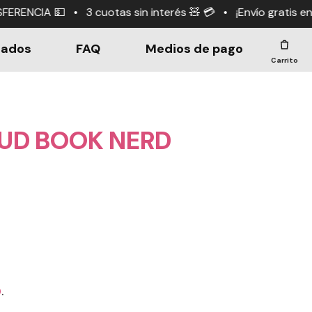
 sin interés 🧸 💳 • ¡Envío gratis en compras +$190.000
dados
FAQ
Medios de pago
Carrito
OUD BOOK NERD
0
.