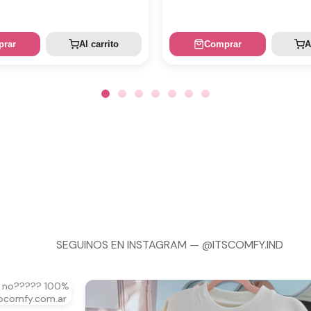
rar
Al carrito
Comprar
A
SEGUINOS EN INSTAGRAM —
@ITSCOMFY.IND