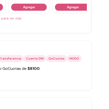
Agregar
Agregar
á para ver más
Transferencia
Cuenta DNI
GoCuotas
MODO
 o GoCuotas de
$
8100
.