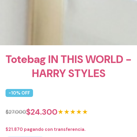
Totebag IN THIS WORLD -
HARRY STYLES
-
10
% OFF
$
24.300
★★★★★
$
27.000
$
21.870
pagando con transferencia.