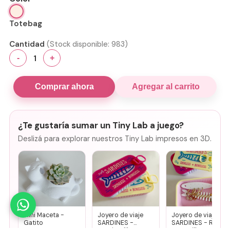
Totebag
Cantidad
(Stock disponible:
983
)
1
-
+
Comprar ahora
Agregar al carrito
¿Te gustaría sumar un Tiny Lab a juego?
Deslizá para explorar nuestros Tiny Lab impresos en 3D.
Mini Maceta -
Joyero de viaje
Joyero de viaje
Gatito
SARDINES -
SARDINES - Rosa