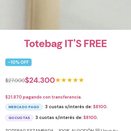
Totebag IT'S FREE
-
10
% OFF
$
24.300
★★★★★
$
27.000
$
21.870
pagando con transferencia.
3 cuotas s/interés de:
$
8100
.
MERCADO PAGO
3 cuotas s/interés de:
$
8100
.
GOCUOTAS
TOTEBAG ESTAMPADA - 100% ALGODÓN 🐻 Lleva tu