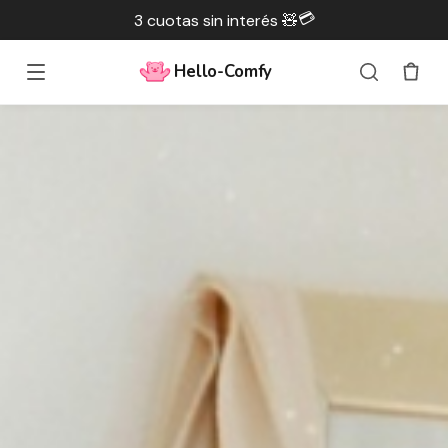
💳
3 cuotas sin interés 🧸
Hello-Comfy