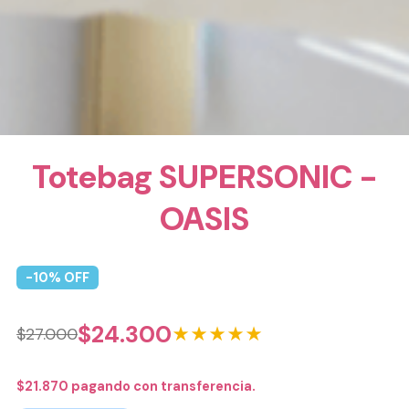
Totebag SUPERSONIC -
OASIS
-
10
% OFF
$
24.300
★★★★★
$
27.000
$
21.870
pagando con transferencia.