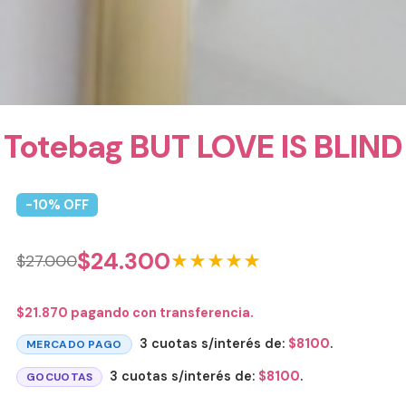
Totebag BUT LOVE IS BLIND
-
10
% OFF
$
24.300
★★★★★
$
27.000
$
21.870
pagando con transferencia.
3 cuotas s/interés de:
$
8100
.
MERCADO PAGO
3 cuotas s/interés de:
$
8100
.
GOCUOTAS