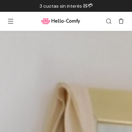
💳
3 cuotas sin interés 🧸
Hello-Comfy