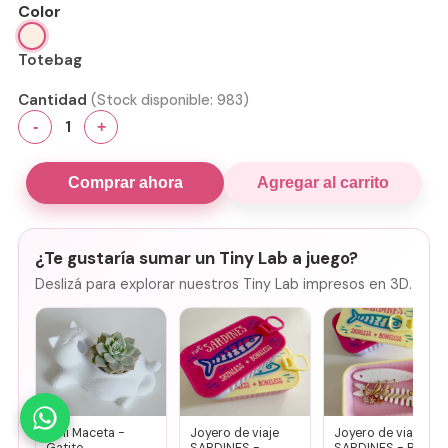
Color
Totebag
Cantidad
(Stock disponible:
983
)
1
-
+
Comprar ahora
Agregar al carrito
¿Te gustaría sumar un Tiny Lab a juego?
Deslizá para explorar nuestros Tiny Lab impresos en 3D.
Mini Maceta -
Joyero de viaje
Joyero de viaje
Gatito
SARDINES -
SARDINES - Rosa