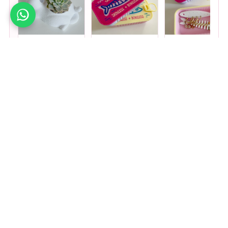
Mini Maceta -
Joyero de viaje
Joyero de viaje
Gatito
SARDINES -
SARDINES - Rosa
Fucsia + lila
+ amarillo
$
14.000
$
8500
$
8500
Agregar
Agregar
Agregar
🤚
Deslizá para ver más
Mirá todos nuestros Tiny Lab →
Medios de pago
Visa
Mastercard
Amex
Mercado Pago
Transferencia
Cuenta DNI
GoCuotas
MODO