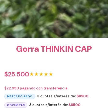
Gorra THINKIN CAP
$
25.500
★★★★★
$
22.950
pagando con transferencia.
3 cuotas s/interés de:
$
8500
.
MERCADO PAGO
3 cuotas s/interés de:
$
8500
.
GOCUOTAS