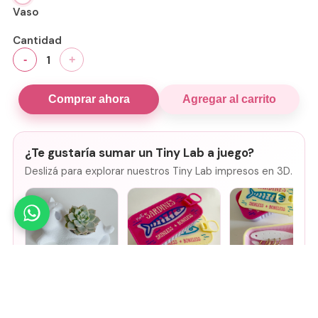
Vaso
Cantidad
1
-
+
Comprar ahora
Agregar al carrito
¿Te gustaría sumar un Tiny Lab a juego?
Deslizá para explorar nuestros Tiny Lab impresos en 3D.
Mini Maceta -
Joyero de viaje
Joyero de viaje
Gatito
SARDINES -
SARDINES - Rosa
Fucsia + lila
+ amarillo