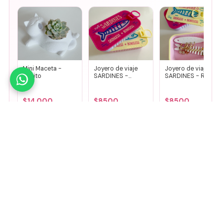
Mini Maceta -
Joyero de viaje
Joyero de viaje
Gatito
SARDINES -
SARDINES - Rosa
Fucsia + lila
+ amarillo
$
14.000
$
8500
$
8500
Agregar
Agregar
Agregar
🤚
Deslizá para ver más
Mirá todos nuestros Tiny Lab →
Guía de talles