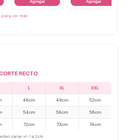
Agregar
Agregar
á para ver más
CORTE RECTO
L
XL
XXL
m
48cm
49cm
52cm
m
54cm
56cm
58cm
m
72cm
73cm
74cm
eden variar +/- 1 a 2cm