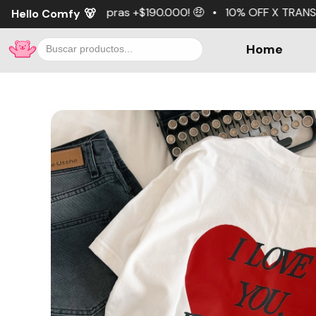
ras +$190.000! 🤑 • 10% OFF X TRANSFERENCIA 💵 • 3 cuot
Hello Comfy
🐻
Home