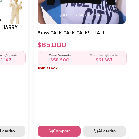
- HARRY
Buzo TALK TALK TALK! - LALI
$
65.000
as s/interés
Transferencia
3 cuotas s/interés
13.167
$
58.500
$
21.667
Sin stock
l carrito
Comprar
Al carrito