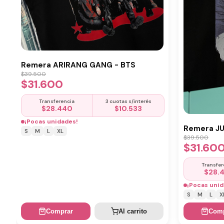
Remera ARIRANG GANG - BTS
$
39.500
$
31.600
Transferencia
3 cuotas s/interés
$
28.440
$
10.533
¡Pocas unidades!
Remera J
S
M
L
XL
$
39.500
$
31.60
Transfer
$
28.
¡Pocas unid
S
M
L
X
Comprar
Al carrito
Comp