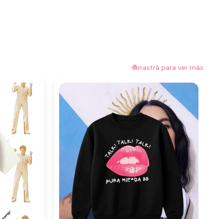
🤚
Arrastrá para ver más