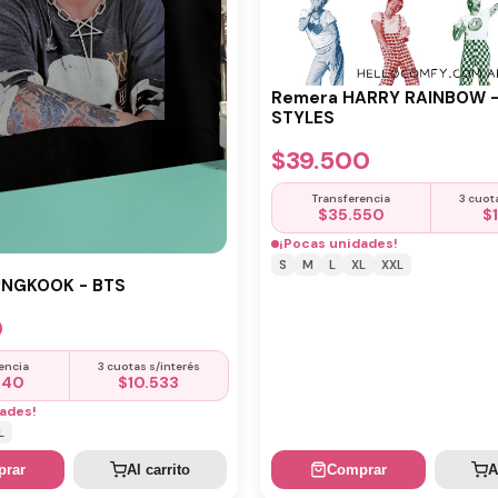
Remera HARRY RAINBOW 
STYLES
$
39.500
Transferencia
3 cuot
$
35.550
$
¡Pocas unidades!
S
M
L
XL
XXL
UNGKOOK - BTS
0
encia
3 cuotas s/interés
440
$
10.533
ades!
L
rar
Al carrito
Comprar
A