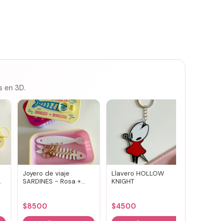
s en 3D.
Joyero de viaje
Llavero HOLLOW
Susuwa
SARDINES - Rosa +
KNIGHT
guard
amarillo
portav
(vario
$
8500
$
4500
$
700