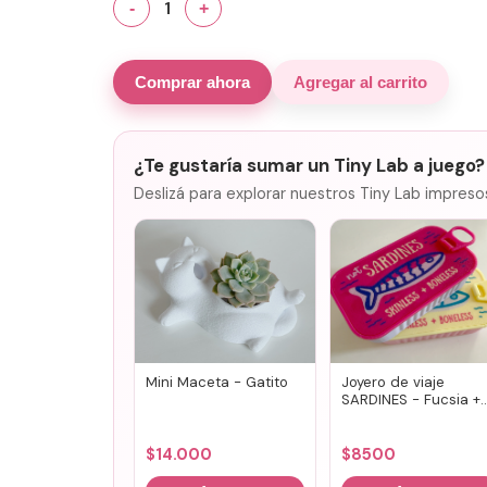
1
-
+
Comprar ahora
Agregar al carrito
¿Te gustaría sumar un Tiny Lab a juego?
Deslizá para explorar nuestros Tiny Lab impreso
Mini Maceta - Gatito
Joyero de viaje
SARDINES - Fucsia +
lila
$
14.000
$
8500