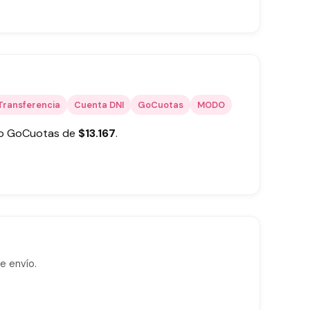
Transferencia
Cuenta DNI
GoCuotas
MODO
 o GoCuotas de
$
13.167
.
e envío.