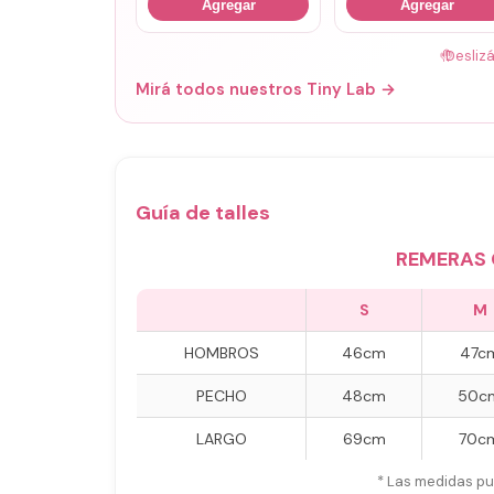
Agregar
Agregar
🤚
Desliz
Mirá todos nuestros Tiny Lab →
Guía de talles
REMERAS 
S
M
HOMBROS
46cm
47c
PECHO
48cm
50c
LARGO
69cm
70c
* Las medidas pu