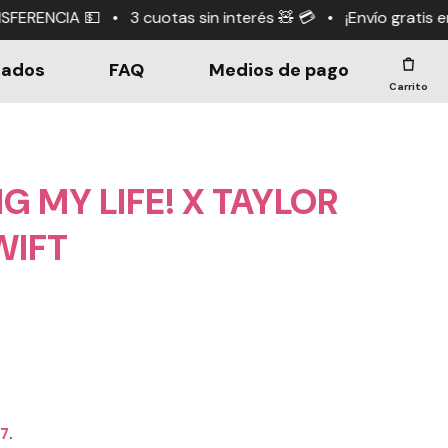
as sin interés 🧸 💳 • ¡Envío gratis en compras +$190.0
dados
FAQ
Medios de pago
Carrito
NG MY LIFE! X TAYLOR
WIFT
67
.