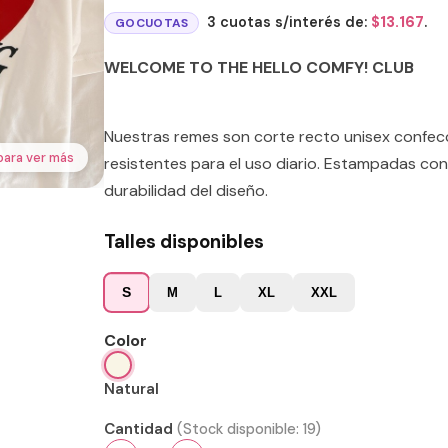
3 cuotas s/interés de:
$
13.167
.
GOCUOTAS
WELCOME TO THE HELLO COMFY! CLUB
Nuestras remes son corte recto unisex confe
para ver más
resistentes para el uso diario. Estampadas con
durabilidad del diseño.
Talles disponibles
S
M
L
XL
XXL
Color
Natural
Cantidad
(Stock disponible:
19
)