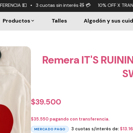
as sin interés 🧸 💳 10% OFF X TRANSFERENCIA 💵 • 3 cuot
Productos
Talles
Algodón y sus cui
Remera IT'S RUINI
S
$
39.500
$
35.550
pagando con transferencia.
3 cuotas s/interés de:
$
13.1
MERCADO PAGO