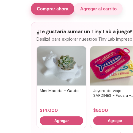
Comprar ahora
Agregar al carrito
¿Te gustaría sumar un Tiny Lab a juego?
Deslizá para explorar nuestros Tiny Lab impreso
Mini Maceta - Gatito
Joyero de viaje
SARDINES - Fucsia +
lila
$
14.000
$
8500
Agregar
Agregar