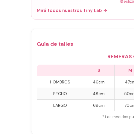
🤚
Desliz
Mirá todos nuestros Tiny Lab →
Guía de talles
REMERAS 
S
M
HOMBROS
46cm
47c
PECHO
48cm
50c
LARGO
69cm
70c
* Las medidas pu