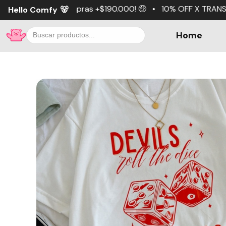
ras +$190.000! 🤑 • 10% OFF X TRANSFERENCIA 💵 • 3 cuot
Hello Comfy
🐻
Home