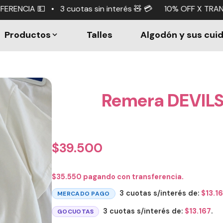
as sin interés 🧸 💳 10% OFF X TRANSFERENCIA 💵 • 3 cuot
Productos
Talles
Algodón y sus cui
Remera DEVILS
$
39.500
$
35.550
pagando con transferencia.
3 cuotas s/interés de:
$
13.1
MERCADO PAGO
3 cuotas s/interés de:
$
13.167
.
GOCUOTAS