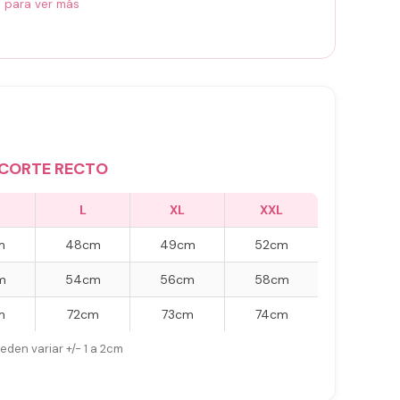
á para ver más
CORTE RECTO
L
XL
XXL
m
48cm
49cm
52cm
m
54cm
56cm
58cm
m
72cm
73cm
74cm
eden variar +/- 1 a 2cm