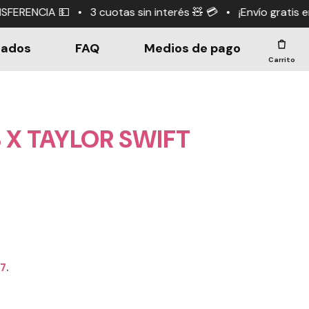
as sin interés 🧸 💳 • ¡Envío gratis en compras +$190.0
dados
FAQ
Medios de pago
Carrito
 X TAYLOR SWIFT
67
.