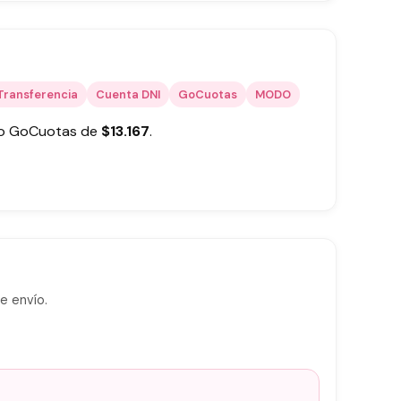
Transferencia
Cuenta DNI
GoCuotas
MODO
 o GoCuotas de
$
13.167
.
e envío.