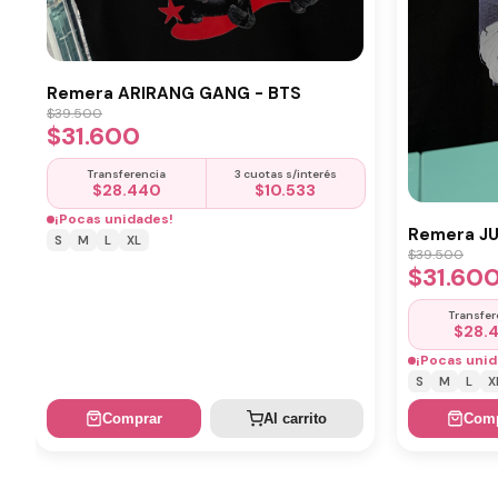
Remera ARIRANG GANG - BTS
$
39.500
$
31.600
Transferencia
3 cuotas s/interés
$
28.440
$
10.533
¡Pocas unidades!
Remera J
S
M
L
XL
$
39.500
$
31.60
Transfer
$
28.
¡Pocas unid
S
M
L
X
Comprar
Al carrito
Comp