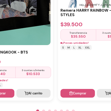
Remera HARRY RAINBOW 
STYLES
$
39.500
Transferencia
3 cuot
$
35.550
$
¡Pocas unidades!
S
M
L
XL
XXL
UNGKOOK - BTS
0
encia
3 cuotas s/interés
440
$
10.533
ades!
L
rar
Al carrito
Comprar
A