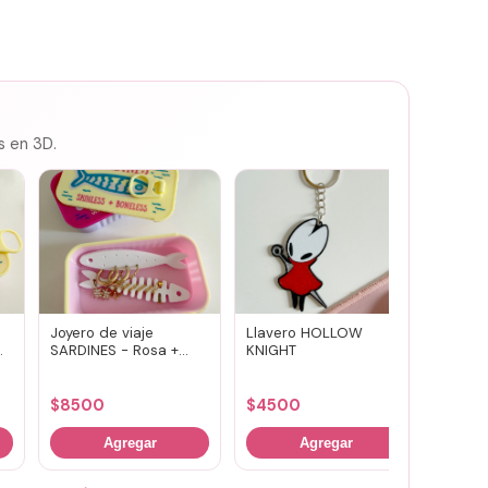
s en 3D.
Joyero de viaje
Llavero HOLLOW
Susuwa
SARDINES - Rosa +
KNIGHT
guard
amarillo
portav
(vario
$
8500
$
4500
$
700
Agregar
Agregar