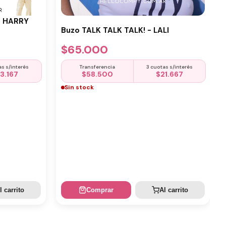
- HARRY
Buzo TALK TALK TALK! - LALI
$
65.000
as s/interés
Transferencia
3 cuotas s/interés
13.167
$
58.500
$
21.667
Sin stock
l carrito
Comprar
Al carrito