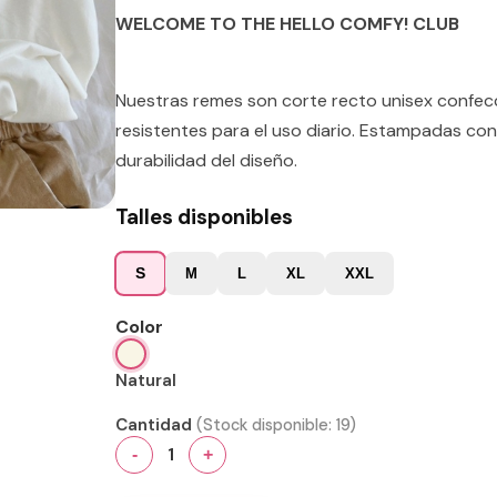
WELCOME TO THE HELLO COMFY! CLUB
Nuestras remes son corte recto unisex confe
resistentes para el uso diario. Estampadas con
durabilidad del diseño.
Talles disponibles
S
M
L
XL
XXL
Color
Natural
Cantidad
(Stock disponible:
19
)
1
-
+