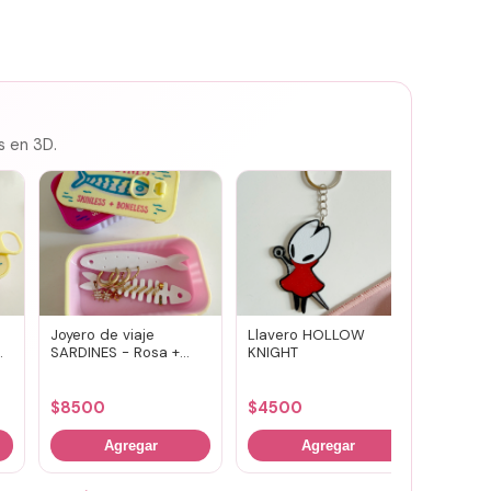
s en 3D.
Joyero de viaje
Llavero HOLLOW
Susuwa
SARDINES - Rosa +
KNIGHT
guard
amarillo
portav
(vario
$
8500
$
4500
$
700
Agregar
Agregar