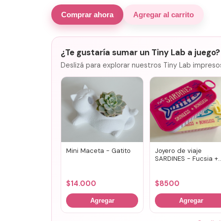
Comprar ahora
Agregar al carrito
¿Te gustaría sumar un Tiny Lab a juego?
Deslizá para explorar nuestros Tiny Lab impreso
Mini Maceta - Gatito
Joyero de viaje
SARDINES - Fucsia +
lila
$
14.000
$
8500
Agregar
Agregar