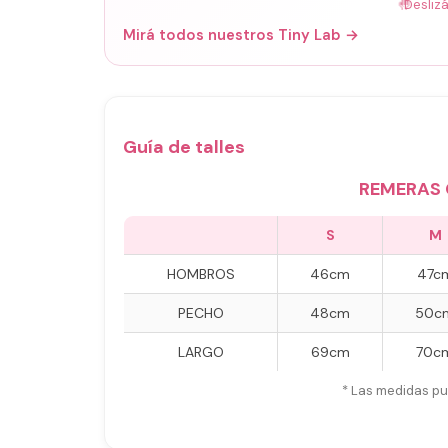
🤚
Desliz
Mirá todos nuestros Tiny Lab →
Guía de talles
REMERAS 
S
M
HOMBROS
46cm
47c
PECHO
48cm
50c
LARGO
69cm
70c
* Las medidas pu