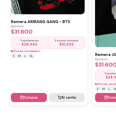
Remera ARIRANG GANG - BTS
$
39.500
$
31.600
Transferencia
3 cuotas s/interés
$
28.440
$
10.533
¡Pocas unidades!
Remera J
S
M
L
XL
$
39.500
$
31.60
Transfer
$
28.
¡Pocas unid
S
M
L
X
Comprar
Al carrito
Comp