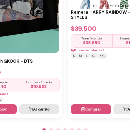
Remera HARRY RAINBOW 
STYLES
$
39.500
Transferencia
3 cuot
$
35.550
$
¡Pocas unidades!
S
M
L
XL
XXL
UNGKOOK - BTS
0
encia
3 cuotas s/interés
440
$
10.533
ades!
L
rar
Al carrito
Comprar
A