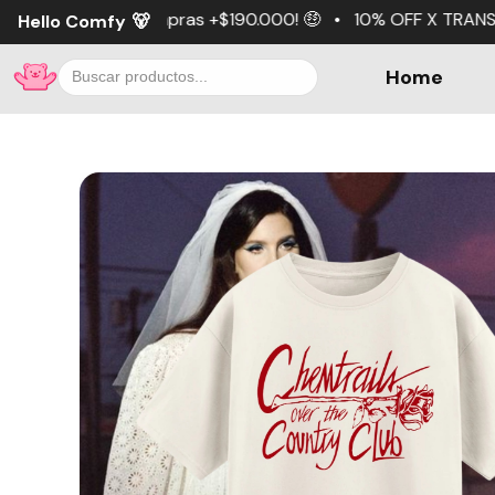
ras +$190.000! 🤑 • 10% OFF X TRANSFERENCIA 💵 • 3 cuot
Hello Comfy
🐻
Home