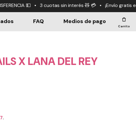
tas sin interés 🧸 💳 • ¡Envío gratis en compras +$190.0
dados
FAQ
Medios de pago
Carrito
LS X LANA DEL REY
67
.