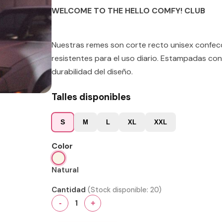
WELCOME TO THE HELLO COMFY! CLUB
Nuestras remes son corte recto unisex confe
resistentes para el uso diario. Estampadas con
durabilidad del diseño.
Talles disponibles
S
M
L
XL
XXL
Color
Natural
Cantidad
(Stock disponible:
20
)
1
-
+