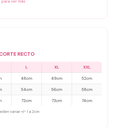
á para ver más
CORTE RECTO
L
XL
XXL
m
48cm
49cm
52cm
m
54cm
56cm
58cm
m
72cm
73cm
74cm
eden variar +/- 1 a 2cm