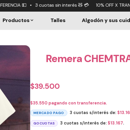
as sin interés 🧸 💳 10% OFF X TRANSFERENCIA 💵 • 3 cuo
Productos
Talles
Algodón y sus cui
Remera CHEMTRAI
$
39.500
$
35.550
pagando con transferencia.
3 cuotas s/interés de:
$
13.1
MERCADO PAGO
3 cuotas s/interés de:
$
13.167
.
GOCUOTAS