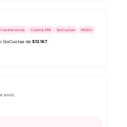
Transferencia
Cuenta DNI
GoCuotas
MODO
 o GoCuotas de
$
13.167
.
e envío.