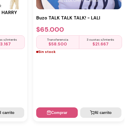
- HARRY
Buzo TALK TALK TALK! - LALI
$
65.000
as s/interés
Transferencia
3 cuotas s/interés
13.167
$
58.500
$
21.667
Sin stock
l carrito
Comprar
Al carrito