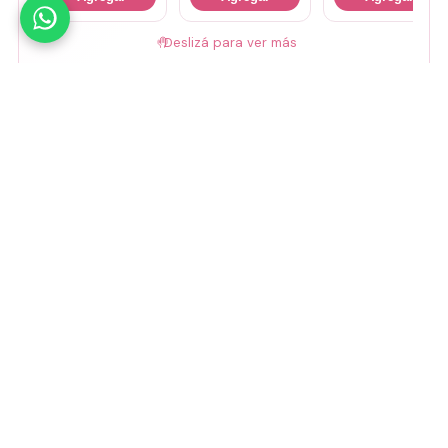
🤚
Deslizá para ver más
Mirá todos nuestros Tiny Lab →
Guía de talles
📏 Ver guía de talles
Medios de pago
Visa
Mastercard
Amex
Mercado Pago
Transferencia
Cuenta DNI
GoCuotas
MODO
3 cuotas s/interés con Mercado Pago o