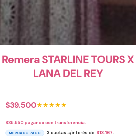
Remera STARLINE TOURS X
LANA DEL REY
$
39.500
★★★★★
$
35.550
pagando con transferencia.
3 cuotas s/interés de:
$
13.167
.
MERCADO PAGO