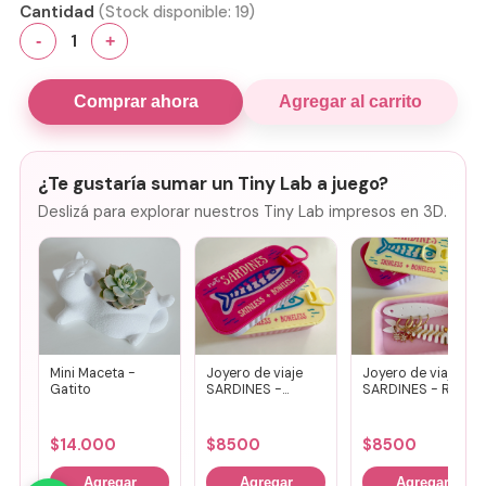
Cantidad
(Stock disponible:
19
)
1
-
+
Comprar ahora
Agregar al carrito
¿Te gustaría sumar un Tiny Lab a juego?
Deslizá para explorar nuestros Tiny Lab impresos en 3D.
Mini Maceta -
Joyero de viaje
Joyero de viaje
Gatito
SARDINES -
SARDINES - Rosa
Fucsia + lila
+ amarillo
$
14.000
$
8500
$
8500
Agregar
Agregar
Agregar