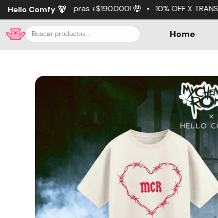
ras +$190.000! 🤑 • 10% OFF X TRANSFERENCIA 💵 • 3 cuota
Hello Comfy
🐻
Home