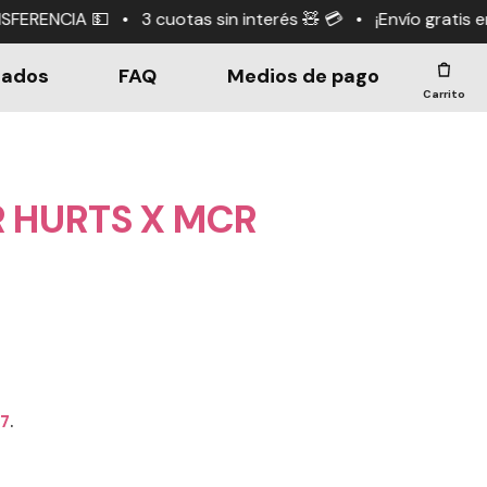
as sin interés 🧸 💳 • ¡Envío gratis en compras +$190.0
dados
FAQ
Medios de pago
Carrito
 HURTS X MCR
67
.