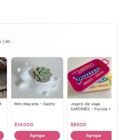
y Lab.
R
Mini Maceta - Gatito
Joyero de viaje
Joyero
SARDINES - Fucsia +
SARDIN
lila
amaril
$
14.000
$
8500
$
850
Agregar
Agregar