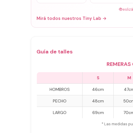
🤚
Desliz
Mirá todos nuestros Tiny Lab →
Guía de talles
REMERAS 
S
M
HOMBROS
46cm
47c
PECHO
48cm
50c
LARGO
69cm
70c
* Las medidas pu