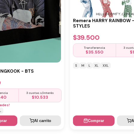
Remera HARRY RAINBOW 
STYLES
$
39.500
Transferencia
3 cuot
$
35.550
$
S
M
L
XL
XXL
UNGKOOK - BTS
0
encia
3 cuotas s/interés
440
$
10.533
ades!
L
rar
Al carrito
Comprar
A