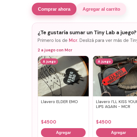
Comprar ahora
Agregar al carrito
¿Te gustaría sumar un Tiny Lab a juego?
Primero los de
Mcr
. Deslizá para ver más de Tin
2
a juego con
Mcr
A juego
A juego
Llavero ELDER EMO
Llavero I’LL KISS YOU
LIPS AGAIN - MCR
$
4500
$
4500
Agregar
Agregar