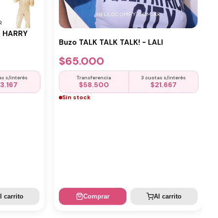
- HARRY
Buzo TALK TALK TALK! - LALI
$
65.000
as s/interés
Transferencia
3 cuotas s/interés
13.167
$
58.500
$
21.667
Sin stock
l carrito
Comprar
Al carrito