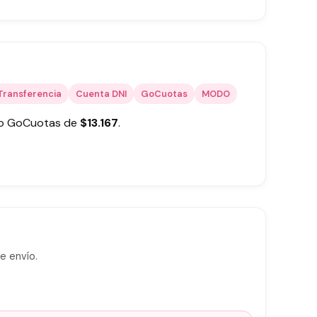
Transferencia
Cuenta DNI
GoCuotas
MODO
 o GoCuotas de
$
13.167
.
e envío.