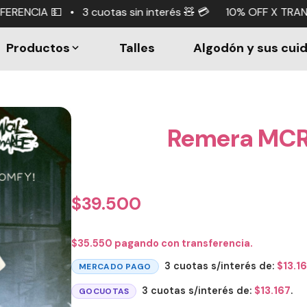
s sin interés 🧸 💳 10% OFF X TRANSFERENCIA 💵 • 3 cuot
Productos
Talles
Algodón y sus cui
Remera MCR
$
39.500
$
35.550
pagando con transferencia.
3 cuotas s/interés de:
$
13.1
MERCADO PAGO
3 cuotas s/interés de:
$
13.167
.
GOCUOTAS