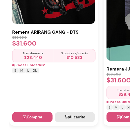
Remera ARIRANG GANG - BTS
$
39.500
$
31.600
Transferencia
3 cuotas s/interés
$
28.440
$
10.533
¡Pocas unidades!
Remera J
S
M
L
XL
$
39.500
$
31.60
Transfer
$
28.
¡Pocas unid
S
M
L
X
Comprar
Al carrito
Comp