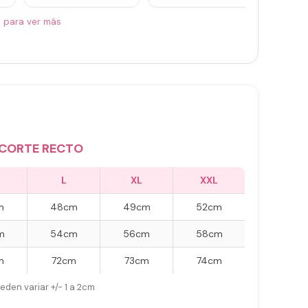
á para ver más
CORTE RECTO
L
XL
XXL
m
48cm
49cm
52cm
m
54cm
56cm
58cm
m
72cm
73cm
74cm
eden variar +/- 1 a 2cm