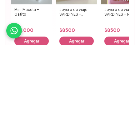
Mini Maceta -
Joyero de viaje
Joyero de viaje
Gatito
SARDINES -
SARDINES - Rosa
Fucsia + lila
+ amarillo
$
14.000
$
8500
$
8500
Agregar
Agregar
Agregar
🤚
Deslizá para ver más
Mirá todos nuestros Tiny Lab →
Guía de talles
📏 Ver guía de talles