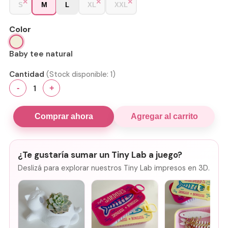
M
S
L
XL
XXL
Color
Baby tee natural
Cantidad
(Stock disponible:
1
)
1
-
+
Comprar ahora
Agregar al carrito
¿Te gustaría sumar un Tiny Lab a juego?
Deslizá para explorar nuestros Tiny Lab impresos en 3D.