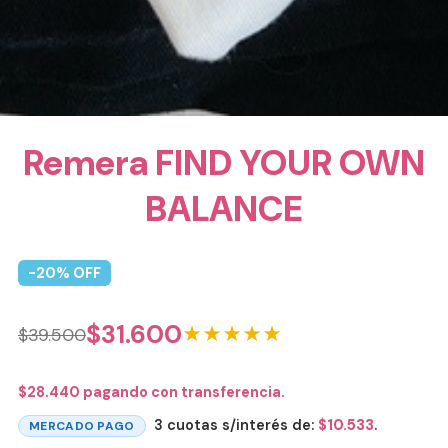
Remera FIND YOUR OWN
BALANCE
-
20
% OFF
$
31.600
★★★★★
$
39.500
$
28.440
pagando con transferencia.
3 cuotas s/interés de:
$
10.533
.
MERCADO PAGO