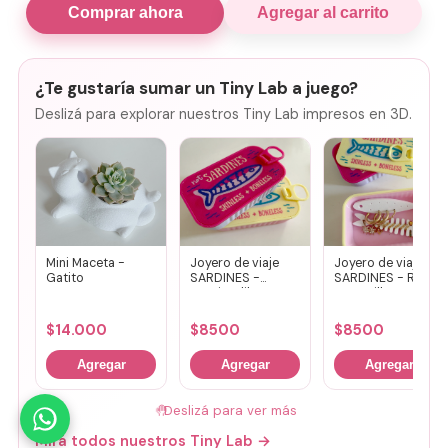
Comprar ahora
Agregar al carrito
¿Te gustaría sumar un Tiny Lab a juego?
Deslizá para explorar nuestros Tiny Lab impresos en 3D.
Mini Maceta -
Joyero de viaje
Joyero de viaje
Gatito
SARDINES -
SARDINES - Rosa
Fucsia + lila
+ amarillo
$
14.000
$
8500
$
8500
Agregar
Agregar
Agregar
🤚
Deslizá para ver más
Mirá todos nuestros Tiny Lab →