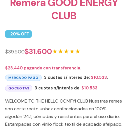
Remera GOOD ENERGY
CLUB
-
20
% OFF
$
31.600
★★★★★
$
39.500
$
28.440
pagando con transferencia.
3 cuotas s/interés de:
$
10.533
.
MERCADO PAGO
3 cuotas s/interés de:
$
10.533
.
GOCUOTAS
WELCOME TO THE HELLO COMFY! CLUB Nuestras remes
son corte recto unisex confeccionadas en 100%
algodón 24.1, cómodas y resistentes para el uso diario.
Estampadas con vinilo flock textil de acabado afelpado.