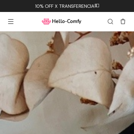
💳
3 cuotas sin interés 🧸
Hello-Comfy