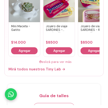
Mini Maceta -
Joyero de viaje
Joyero de viaje
Gatito
SARDINES -
SARDINES - Rosa
Fucsia + lila
+ amarillo
$
14.000
$
8500
$
8500
Agregar
Agregar
Agregar
🤚
Deslizá para ver más
Mirá todos nuestros Tiny Lab →
Guía de talles
📏 Ver guía de talles