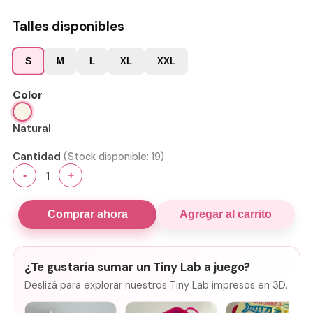
Talles disponibles
S
M
L
XL
XXL
Color
Natural
Cantidad
(Stock disponible:
19
)
1
-
+
Comprar ahora
Agregar al carrito
¿Te gustaría sumar un Tiny Lab a juego?
Deslizá para explorar nuestros Tiny Lab impresos en 3D.