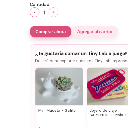
Cantidad
1
-
+
Comprar ahora
Agregar al carrito
¿Te gustaría sumar un Tiny Lab a juego?
Deslizá para explorar nuestros Tiny Lab impreso
Mini Maceta - Gatito
Joyero de viaje
SARDINES - Fucsia +
lila