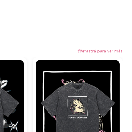
🤚
Arrastrá para ver más