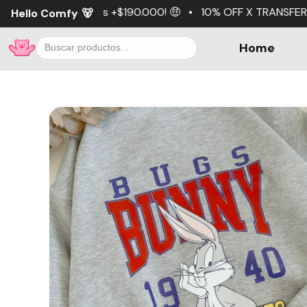
190.000! 🤑 • 10% OFF X TRANSFERENCIA 💵 • 3 cuotas sin
Hello Comfy
🐻
Home