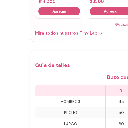
$
14.000
$
8500
Agregar
Agregar
🤚
Desliz
Mirá todos nuestros Tiny Lab →
Guía de talles
Buzo cu
S
HOMBROS
48
PECHO
50
LARGO
60