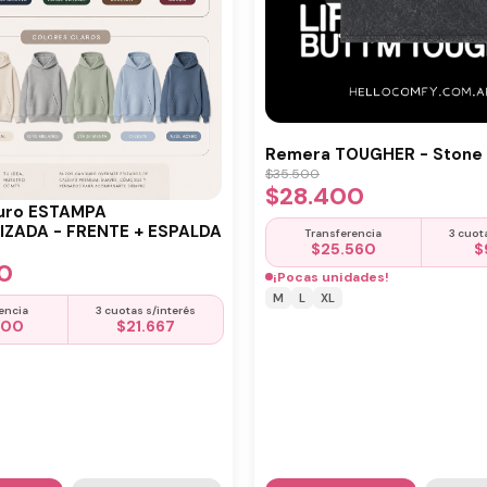
Remera TOUGHER - Stone 
$
35.500
$
28.400
uro ESTAMPA
ZADA - FRENTE + ESPALDA
Transferencia
3 cuot
$
25.560
$
0
¡Pocas unidades!
M
L
XL
encia
3 cuotas s/interés
500
$
21.667