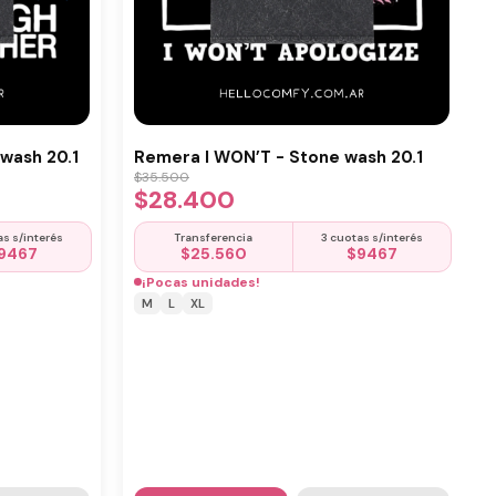
wash 20.1
Remera I WON’T - Stone wash 20.1
$
35.500
$
28.400
as s/interés
Transferencia
3 cuotas s/interés
9467
$
25.560
$
9467
¡Pocas unidades!
M
L
XL