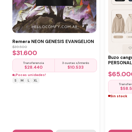
Remera NEON GENESIS EVANGELION
$
39.500
$
31.600
Buzo cang
PERSONALI
Transferencia
3 cuotas s/interés
$
28.440
$
10.533
$
65.00
¡Pocas unidades!
S
M
L
XL
Transfer
$
58.
Sin stock