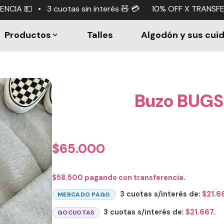
 interés 🧸 💳 10% OFF X TRANSFERENCIA 💵 • 3 cuotas si
Productos
Talles
Algodón y sus cui
Buzo BUGS
$
65.000
$
58.500
pagando con transferencia.
3 cuotas s/interés de:
$
21.6
MERCADO PAGO
3 cuotas s/interés de:
$
21.667
.
GOCUOTAS