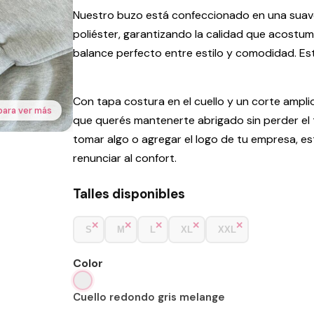
Nuestro buzo está confeccionado en una suave
poliéster, garantizando la calidad que acostu
balance perfecto entre estilo y comodidad. Es
Con tapa costura en el cuello y un corte amplio
para ver más
que querés mantenerte abrigado sin perder el to
tomar algo o agregar el logo de tu empresa, e
renunciar al confort.
Talles disponibles
S
M
L
XL
XXL
Color
Cuello redondo gris melange