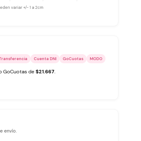
eden variar +/- 1 a 2cm
Transferencia
Cuenta DNI
GoCuotas
MODO
 o GoCuotas de
$
21.667
.
e envío.