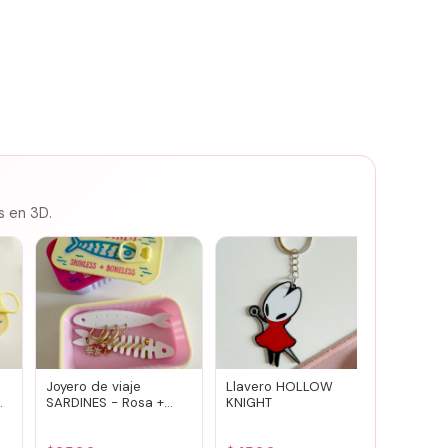
s en 3D.
Joyero de viaje
Llavero HOLLOW
Susuwa
SARDINES - Rosa +
KNIGHT
guard
amarillo
portav
(vario