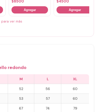
$
8500
$
4500
$
700
Agregar
Agregar
á para ver más
ello redondo
M
L
XL
52
56
60
53
57
60
67
74
79