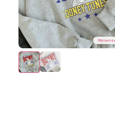
🤚
Arrastrá 