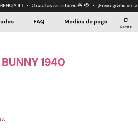
n interés 🧸 💳 • ¡Envío gratis en compras +$190.000! 🤑
dados
FAQ
Medios de pago
Carrito
 BUNNY 1940
67
.