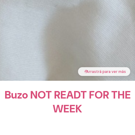
🤚
Arrastrá para ver más
Buzo NOT READT FOR THE
WEEK