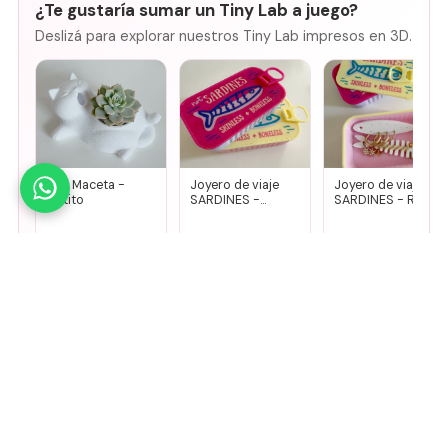
¿Te gustaría sumar un Tiny Lab a juego?
Deslizá para explorar nuestros Tiny Lab impresos en 3D.
Mini Maceta -
Joyero de viaje
Joyero de viaje
Gatito
SARDINES -
SARDINES - Rosa
Fucsia + lila
+ amarillo
$
14.000
$
8500
$
8500
Agregar
Agregar
Agregar
🤚
Deslizá para ver más
Mirá todos nuestros Tiny Lab →