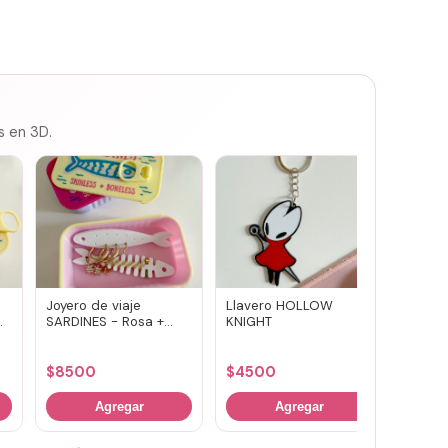
s en 3D.
Joyero de viaje
Llavero HOLLOW
Susuwa
SARDINES - Rosa +
KNIGHT
guard
amarillo
portav
(vario
$
8500
$
4500
$
700
Agregar
Agregar