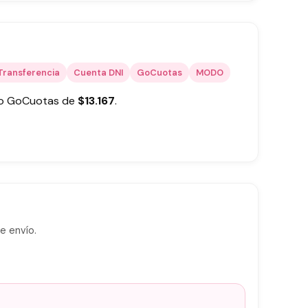
Transferencia
Cuenta DNI
GoCuotas
MODO
 o GoCuotas de
$
13.167
.
e envío.