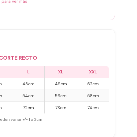
á para ver más
CORTE RECTO
L
XL
XXL
m
48cm
49cm
52cm
m
54cm
56cm
58cm
m
72cm
73cm
74cm
eden variar +/- 1 a 2cm