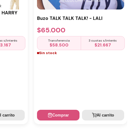
- HARRY
Buzo TALK TALK TALK! - LALI
$
65.000
as s/interés
Transferencia
3 cuotas s/interés
13.167
$
58.500
$
21.667
Sin stock
l carrito
Comprar
Al carrito