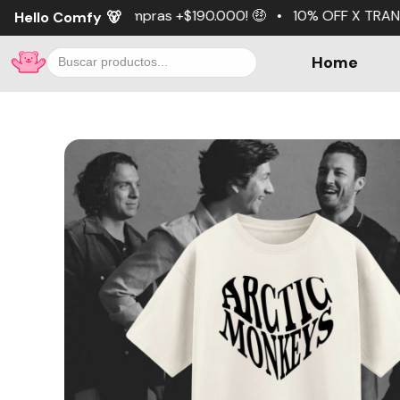
pras +$190.000! 🤑 • 10% OFF X TRANSFERENCIA 💵 • 3 cuo
Hello Comfy
🐻
Home