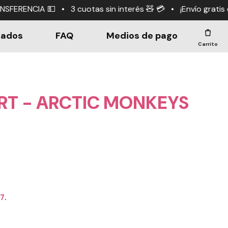
otas sin interés 🧸 💳 • ¡Envío gratis en compras +$190.
dados
FAQ
Medios de pago
Carrito
RT - ARCTIC MONKEYS
67
.