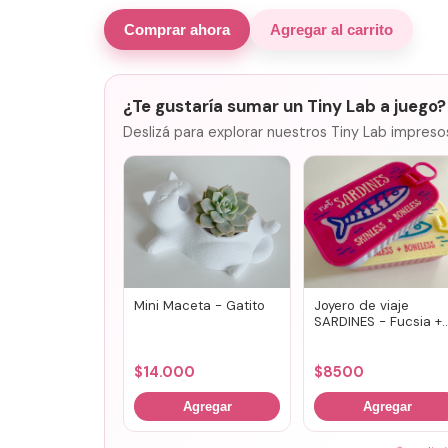
Comprar ahora
Agregar al carrito
¿Te gustaría sumar un Tiny Lab a juego?
Deslizá para explorar nuestros Tiny Lab impreso
Mini Maceta - Gatito
Joyero de viaje
SARDINES - Fucsia +
lila
$
14.000
$
8500
Agregar
Agregar