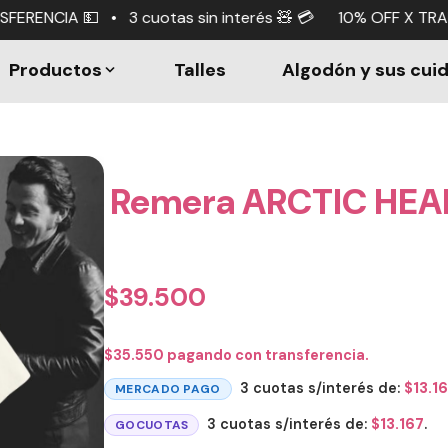
tas sin interés 🧸 💳 10% OFF X TRANSFERENCIA 💵 • 3 cu
Productos
Talles
Algodón y sus cui
Remera ARCTIC HEA
$
39.500
$
35.550
pagando con transferencia.
3 cuotas s/interés de:
$
13.1
MERCADO PAGO
3 cuotas s/interés de:
$
13.167
.
GOCUOTAS