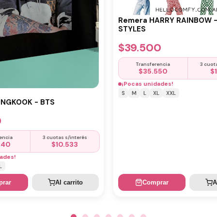
Remera HARRY RAINBOW 
STYLES
$
39.500
Transferencia
3 cuot
$
35.550
$
¡Pocas unidades!
S
M
L
XL
XXL
UNGKOOK - BTS
0
encia
3 cuotas s/interés
440
$
10.533
ades!
L
rar
Al carrito
Comprar
A