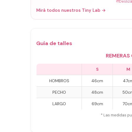
🤚
Desliz
Mirá todos nuestros Tiny Lab →
Guía de talles
REMERAS 
S
M
HOMBROS
46cm
47c
PECHO
48cm
50c
LARGO
69cm
70c
* Las medidas pu