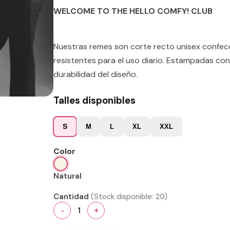
WELCOME TO THE HELLO COMFY! CLUB
Nuestras remes son corte recto unisex confe
resistentes para el uso diario. Estampadas con
durabilidad del diseño.
Talles disponibles
S
M
L
XL
XXL
Color
Natural
Cantidad
(Stock disponible:
20
)
1
-
+