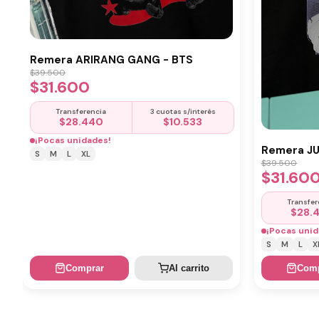
Remera ARIRANG GANG - BTS
$
39.500
$
31.600
Transferencia
3 cuotas s/interés
$
28.440
$
10.533
¡Pocas unidades!
Remera J
S
M
L
XL
$
39.500
$
31.60
Transfer
$
28.
¡Pocas unid
S
M
L
X
Comprar
Al carrito
Comp