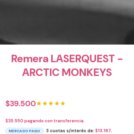
Remera LASERQUEST -
ARCTIC MONKEYS
$
39.500
★★★★★
$
35.550
pagando con transferencia.
3 cuotas s/interés de:
$
13.167
.
MERCADO PAGO