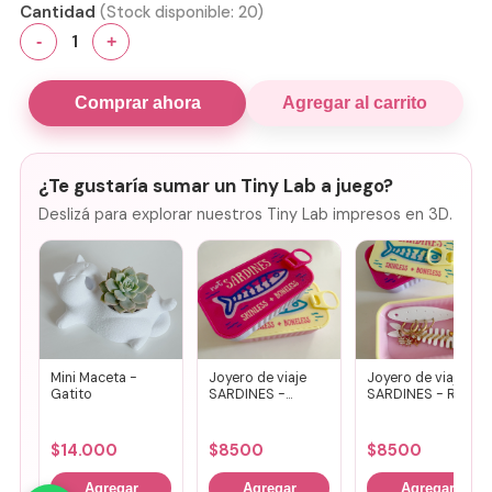
Cantidad
(Stock disponible:
20
)
1
-
+
Comprar ahora
Agregar al carrito
¿Te gustaría sumar un Tiny Lab a juego?
Deslizá para explorar nuestros Tiny Lab impresos en 3D.
Mini Maceta -
Joyero de viaje
Joyero de viaje
Gatito
SARDINES -
SARDINES - Rosa
Fucsia + lila
+ amarillo
$
14.000
$
8500
$
8500
Agregar
Agregar
Agregar