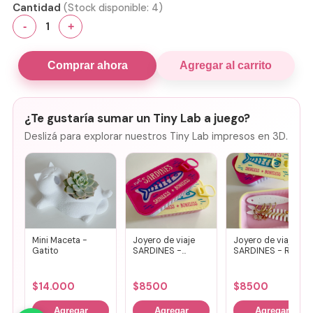
Cantidad
(Stock disponible:
4
)
1
-
+
Comprar ahora
Agregar al carrito
¿Te gustaría sumar un Tiny Lab a juego?
Deslizá para explorar nuestros Tiny Lab impresos en 3D.
Mini Maceta -
Joyero de viaje
Joyero de viaje
Gatito
SARDINES -
SARDINES - Rosa
Fucsia + lila
+ amarillo
$
14.000
$
8500
$
8500
Agregar
Agregar
Agregar