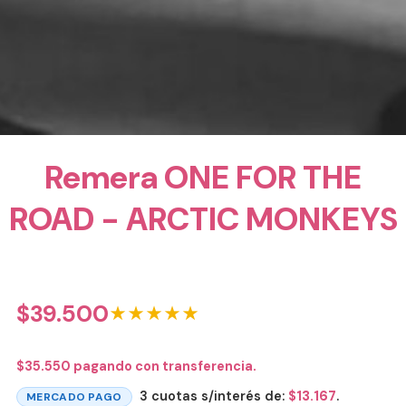
Remera ONE FOR THE
ROAD - ARCTIC MONKEYS
$
39.500
★★★★★
$
35.550
pagando con transferencia.
3 cuotas s/interés de:
$
13.167
.
MERCADO PAGO