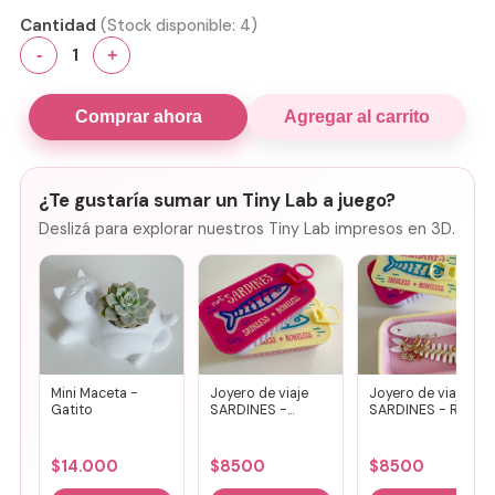
Cantidad
(Stock disponible:
4
)
1
-
+
Comprar ahora
Agregar al carrito
¿Te gustaría sumar un Tiny Lab a juego?
Deslizá para explorar nuestros Tiny Lab impresos en 3D.
Mini Maceta -
Joyero de viaje
Joyero de viaje
Gatito
SARDINES -
SARDINES - Rosa
Fucsia + lila
+ amarillo
$
14.000
$
8500
$
8500