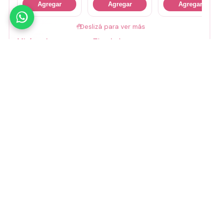
Agregar
Agregar
Agregar
🤚
Deslizá para ver más
Mirá todos nuestros Tiny Lab →
Guía de talles
📏 Ver guía de talles
Medios de pago
Visa
Mastercard
Amex
Mercado Pago
Transferencia
Cuenta DNI
GoCuotas
MODO