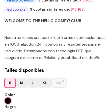
3 cuotas s/interés de:
$
13.167
.
MERCADO PAGO
3 cuotas s/interés de:
$
13.167
.
GOCUOTAS
WELCOME TO THE HELLO COMFY! CLUB
Nuestras remes son corte recto unisex confeccionadas
en 100% algodón 24.1, cómodas y resistentes para el
uso diario. Estampadas con tecnología DTF, que
asegura excelente definición y durabilidad del diseño.
Talles disponibles
S
M
L
XL
XXL
Color
Negro