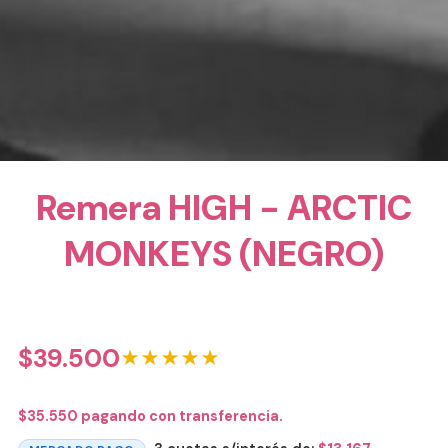
Remera HIGH - ARCTIC
MONKEYS (NEGRO)
$
39.500
★★★★★
$
35.550
pagando con transferencia.