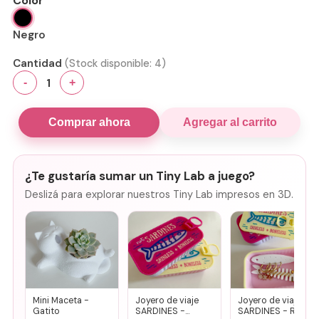
Color
Negro
Cantidad
(Stock disponible:
4
)
1
-
+
Comprar ahora
Agregar al carrito
¿Te gustaría sumar un Tiny Lab a juego?
Deslizá para explorar nuestros Tiny Lab impresos en 3D.
Mini Maceta -
Joyero de viaje
Joyero de viaje
Gatito
SARDINES -
SARDINES - Rosa