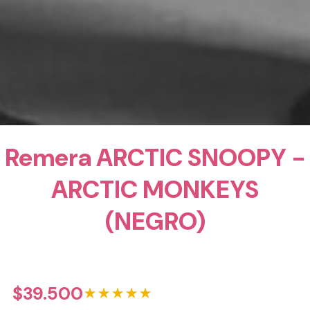
Remera ARCTIC SNOOPY -
ARCTIC MONKEYS
(NEGRO)
$
39.500
★★★★★