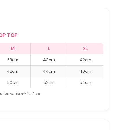
OP TOP
M
L
XL
39cm
40cm
42cm
42cm
44cm
46cm
50cm
52cm
54cm
eden variar +/- 1 a 2cm