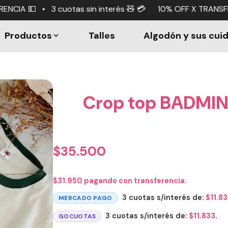
in interés 🧸 💳 10% OFF X TRANSFERENCIA 💵 • 3 cuotas s
Productos
Talles
Algodón y sus cui
Crop top BADM
$
35.500
$
31.950
pagando con transferencia.
3 cuotas s/interés de:
$
11.8
MERCADO PAGO
3 cuotas s/interés de:
$
11.833
.
GOCUOTAS