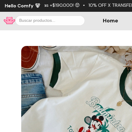
+$190.000! 🤑 • 10% OFF X TRANSFERENCIA 💵 • 3 cuotas s
Hello Comfy
🐻
Home