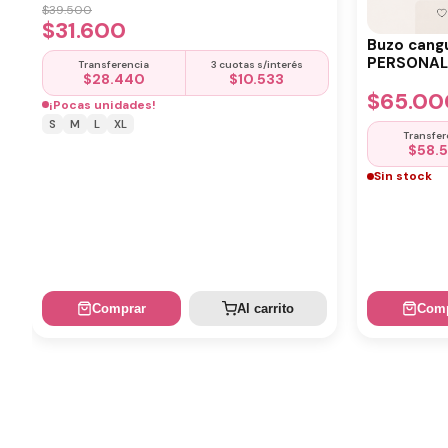
$
39.500
$
31.600
Buzo cang
PERSONALI
Transferencia
3 cuotas s/interés
$
28.440
$
10.533
$
65.00
¡Pocas unidades!
S
M
L
XL
Transfer
$
58.
Sin stock
Comprar
Al carrito
Comp