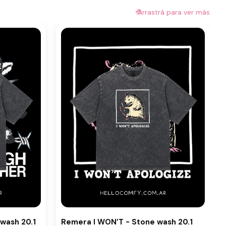
🤚
Arrastrá para ver más
wash 20.1
Remera I WON’T - Stone wash 20.1