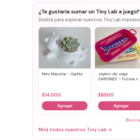
¿Te gustaría sumar un Tiny Lab a juego?
Deslizá para explorar nuestros Tiny Lab impreso
Mini Maceta - Gatito
Joyero de viaje
SARDINES - Fucsia +
lila
$
14.000
$
8500
Agregar
Agregar
🤚
Desliz
Mirá todos nuestros Tiny Lab →