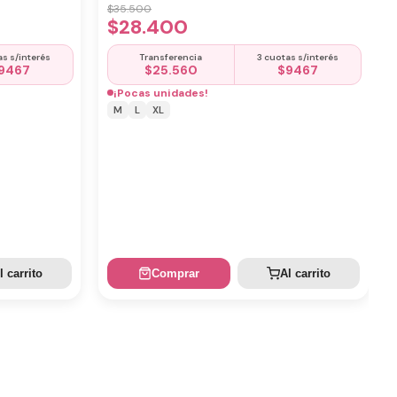
$
35.500
$
28.400
as s/interés
Transferencia
3 cuotas s/interés
9467
$
25.560
$
9467
¡Pocas unidades!
M
L
XL
l carrito
Comprar
Al carrito