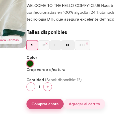
WELCOME TO THE HELLO COMFY! CLUB Nuestros
confeccionadas en 100% algodón 24.1, cómodas
tecnología DTF, que asegura excelente definició
Talles disponibles
para ver más
S
M
L
XL
XXL
Color
Crop verde c/natural
Cantidad
(Stock disponible:
12
)
1
-
+
Comprar ahora
Agregar al carrito