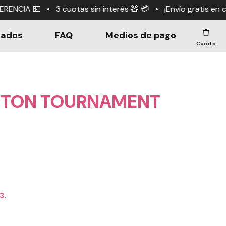
in interés 🧸 💳 • ¡Envío gratis en compras +$190.000! 
dados
FAQ
Medios de pago
Carrito
INTON TOURNAMENT
33
.