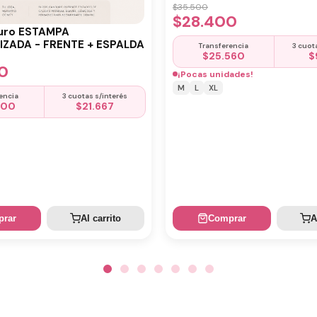
$
35.500
$
28.400
uro ESTAMPA
ZADA - FRENTE + ESPALDA
Transferencia
3 cuot
$
25.560
$
0
¡Pocas unidades!
M
L
XL
encia
3 cuotas s/interés
500
$
21.667
rar
Al carrito
Comprar
A