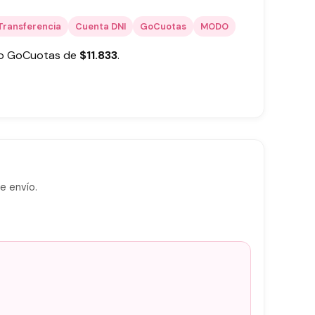
Transferencia
Cuenta DNI
GoCuotas
MODO
 o GoCuotas de
$
11.833
.
e envío.