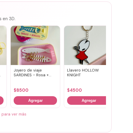
s en 3D.
Joyero de viaje
Llavero HOLLOW
Susuwa
SARDINES - Rosa +
KNIGHT
guard
amarillo
portav
(vario
$
8500
$
4500
$
700
Agregar
Agregar
á para ver más