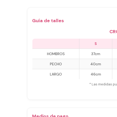
Guía de talles
CR
S
HOMBROS
37cm
PECHO
40cm
LARGO
46cm
* Las medidas pu
Medios de pago