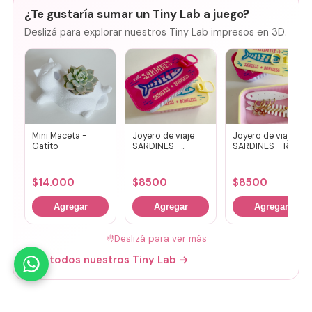
¿Te gustaría sumar un Tiny Lab a juego?
Deslizá para explorar nuestros Tiny Lab impresos en 3D.
Mini Maceta -
Joyero de viaje
Joyero de viaje
Gatito
SARDINES -
SARDINES - Rosa
Fucsia + lila
+ amarillo
$
14.000
$
8500
$
8500
Agregar
Agregar
Agregar
🤚
Deslizá para ver más
Mirá todos nuestros Tiny Lab →