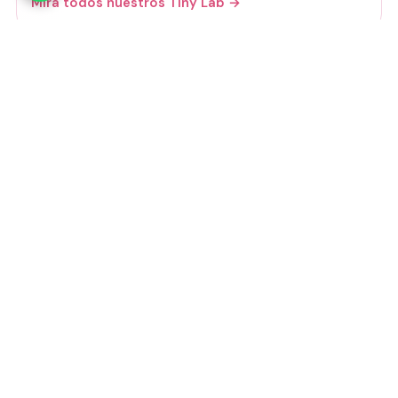
Mirá todos nuestros Tiny Lab →
Guía de talles
📏 Ver guía de talles
Medios de pago
Visa
Mastercard
Amex
Mercado Pago
Transferencia
Cuenta DNI
GoCuotas
MODO
3 cuotas s/interés con Mercado Pago o
GoCuotas de
$
11.833
.
Transferencia:
$
31.950
Total estimado:
$
35.500