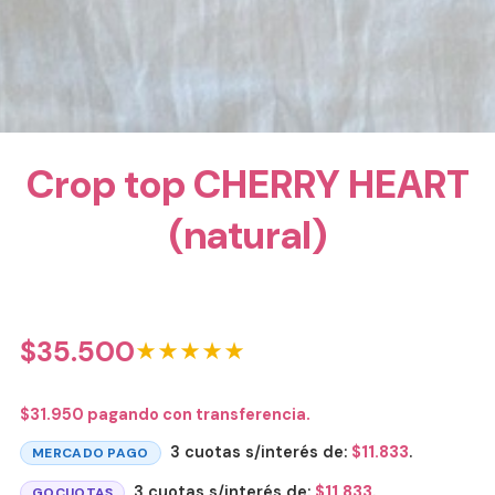
Crop top CHERRY HEART
(natural)
$
35.500
★★★★★
$
31.950
pagando con transferencia.
3 cuotas s/interés de:
$
11.833
.
MERCADO PAGO
3 cuotas s/interés de:
$
11.833
.
GOCUOTAS