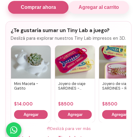
Comprar ahora
Agregar al carrito
¿Te gustaría sumar un Tiny Lab a juego?
Deslizá para explorar nuestros Tiny Lab impresos en 3D.
Mini Maceta -
Joyero de viaje
Joyero de viaje
Gatito
SARDINES -
SARDINES - Rosa
Fucsia + lila
+ amarillo
$
14.000
$
8500
$
8500
Agregar
Agregar
Agregar
🤚
Deslizá para ver más