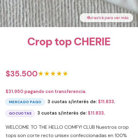
🤚
Arrastrá para ver más
Crop top CHERIE
$
35.500
★★★★★
$
31.950
pagando con transferencia.
3 cuotas s/interés de:
$
11.833
.
MERCADO PAGO
3 cuotas s/interés de:
$
11.833
.
GOCUOTAS
WELCOME TO THE HELLO COMFY! CLUB Nuestros crop
tops son corte recto unisex confeccionadas en 100%