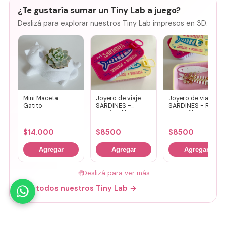
¿Te gustaría sumar un Tiny Lab a juego?
Deslizá para explorar nuestros Tiny Lab impresos en 3D.
Mini Maceta -
Joyero de viaje
Joyero de viaje
Gatito
SARDINES -
SARDINES - Rosa
Fucsia + lila
+ amarillo
$
14.000
$
8500
$
8500
Agregar
Agregar
Agregar
🤚
Deslizá para ver más
Mirá todos nuestros Tiny Lab →