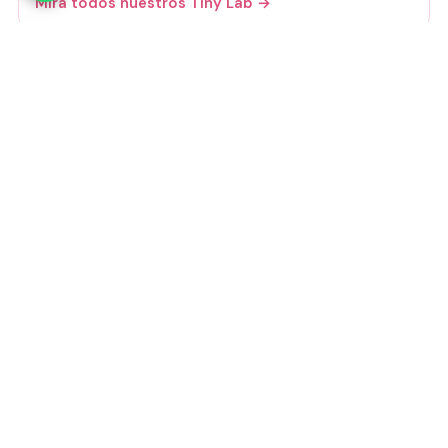
Mirá todos nuestros Tiny Lab →
Guía de talles
📏 Ver guía de talles
Medios de pago
Visa
Mastercard
Amex
Mercado Pago
Transferencia
Cuenta DNI
GoCuotas
MODO
3 cuotas s/interés con Mercado Pago o
GoCuotas de
$
11.833
.
Transferencia:
$
31.950
Total estimado:
$
35.500