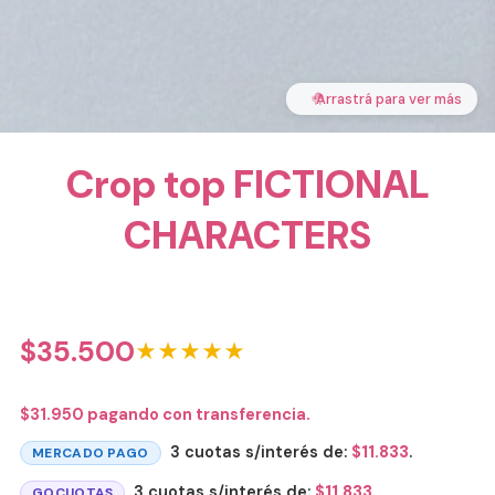
🤚
Arrastrá para ver más
Crop top FICTIONAL
CHARACTERS
$
35.500
★★★★★
$
31.950
pagando con transferencia.
3 cuotas s/interés de:
$
11.833
.
MERCADO PAGO
3 cuotas s/interés de:
$
11.833
.
GOCUOTAS