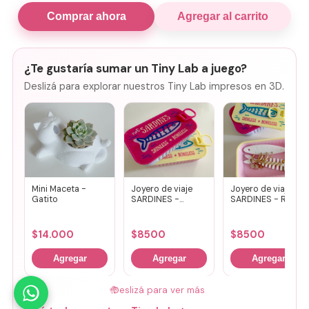
Comprar ahora
Agregar al carrito
¿Te gustaría sumar un Tiny Lab a juego?
Deslizá para explorar nuestros Tiny Lab impresos en 3D.
Mini Maceta -
Joyero de viaje
Joyero de viaje
Gatito
SARDINES -
SARDINES - Rosa
Fucsia + lila
+ amarillo
$
14.000
$
8500
$
8500
Agregar
Agregar
Agregar
🤚
Deslizá para ver más