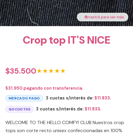
🤚
Arrastrá para ver más
Crop top IT'S NICE
$
35.500
★★★★★
$
31.950
pagando con transferencia.
3 cuotas s/interés de:
$
11.833
.
MERCADO PAGO
3 cuotas s/interés de:
$
11.833
.
GOCUOTAS
WELCOME TO THE HELLO COMFY! CLUB Nuestros crop
tops son corte recto unisex confeccionadas en 100%