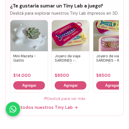
¿Te gustaría sumar un Tiny Lab a juego?
Deslizá para explorar nuestros Tiny Lab impresos en 3D.
Mini Maceta -
Joyero de viaje
Joyero de viaje
Gatito
SARDINES -
SARDINES - Rosa
Fucsia + lila
+ amarillo
$
14.000
$
8500
$
8500
Agregar
Agregar
Agregar
🤚
Deslizá para ver más
Mirá todos nuestros Tiny Lab →